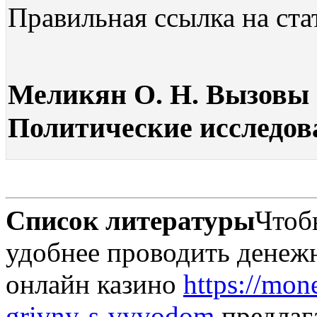
Правильная ссылка на ста
Меликян О. Н. Вызовы н
Политические исследова
Список литературы
Чтоб
удобнее проводить денеж
онлайн казино
https://mon
grivny-s-vyvodom
предлаг