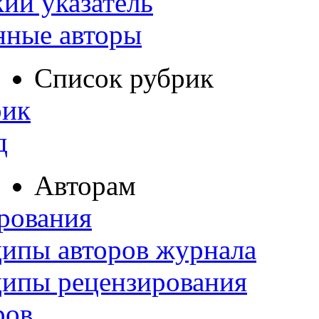
ий указатель
нные авторы
Список рубрик
рик
д
Авторам
рования
ипы авторов журнала
ципы рецензирования
ров