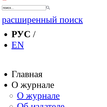
расширенный поиск
РУС
/
EN
Главная
О журнале
О журнале
Об издателе