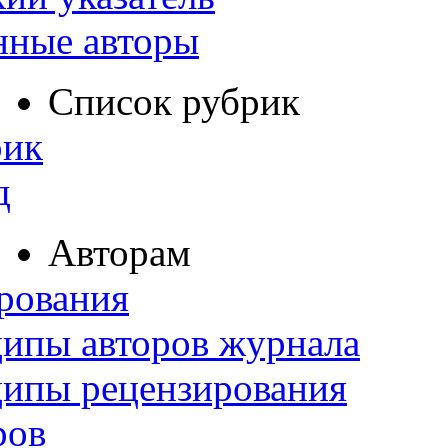
нные авторы
Список рубрик
рик
д
Авторам
рования
ипы авторов журнала
ципы рецензирования
ров