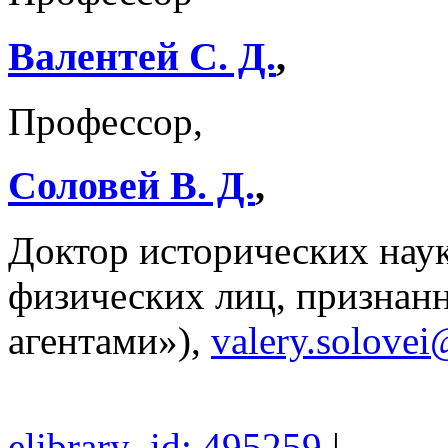
Валентей С. Д.
,
Профессор,
Соловей В. Д.
,
Доктор исторических наук
физических лиц, призна
агентами»),
valery.solove
elibrary_id: 495259
|