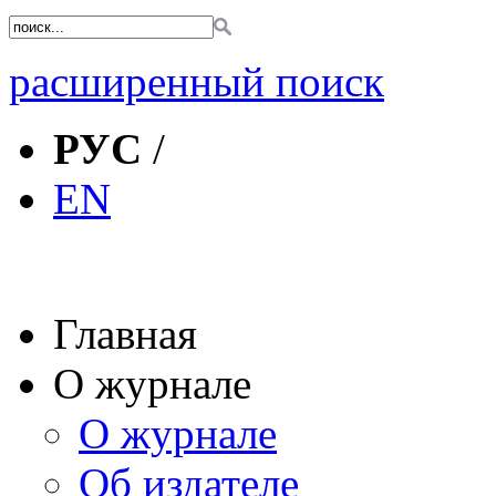
расширенный поиск
РУС
/
EN
Главная
О журнале
О журнале
Об издателе