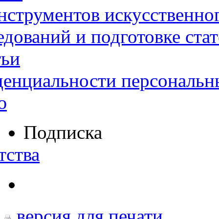
нструментов искусственног
дований и подготовке ста
тьи
денциальности персональн
ю
Подписка
тства
версия для печати