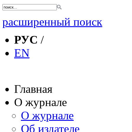
расширенный поиск
РУС
/
EN
Главная
О журнале
О журнале
Об издателе