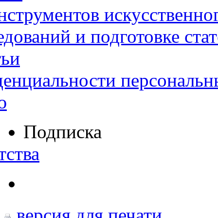
нструментов искусственног
дований и подготовке ста
тьи
денциальности персональн
ю
Подписка
тства
версия для печати