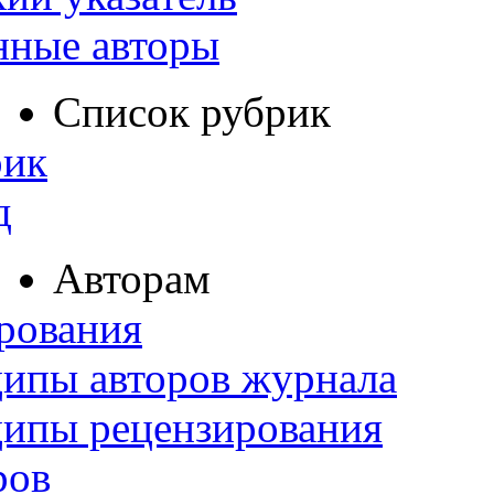
нные авторы
Список рубрик
рик
д
Авторам
рования
ипы авторов журнала
ципы рецензирования
ров