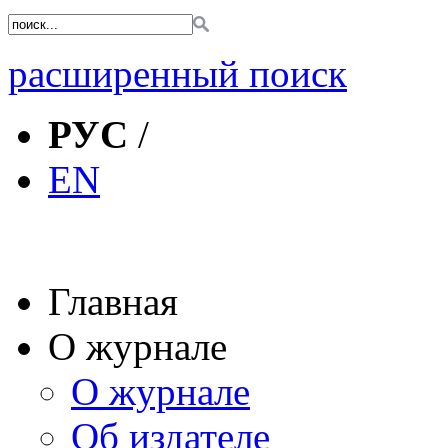
расширенный поиск
РУС
/
EN
Главная
О журнале
О журнале
Об издателе