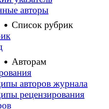
нные авторы
Список рубрик
рик
д
Авторам
рования
ипы авторов журнала
ципы рецензирования
ров