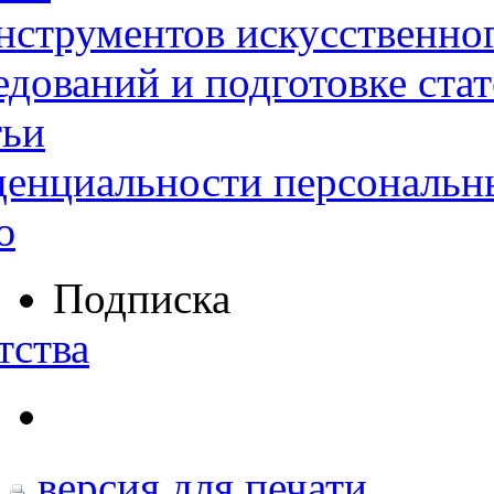
нструментов искусственног
дований и подготовке ста
тьи
денциальности персональн
ю
Подписка
тства
версия для печати