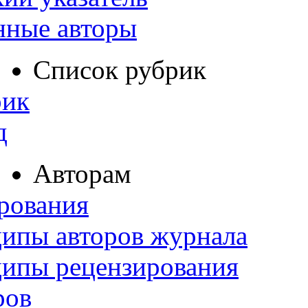
нные авторы
Список рубрик
рик
д
Авторам
рования
ипы авторов журнала
ципы рецензирования
ров