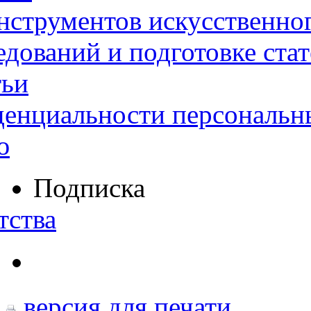
нструментов искусственног
дований и подготовке ста
тьи
денциальности персональн
ю
Подписка
тства
версия для печати