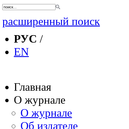
расширенный поиск
РУС
/
EN
Главная
О журнале
О журнале
Об издателе