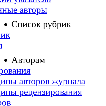
нные авторы
Список рубрик
рик
д
Авторам
рования
ипы авторов журнала
ципы рецензирования
ров