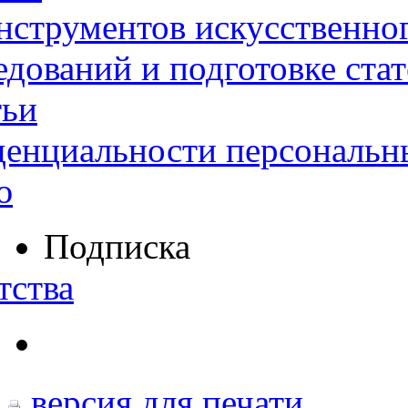
нструментов искусственног
дований и подготовке ста
тьи
денциальности персональн
ю
Подписка
тства
версия для печати