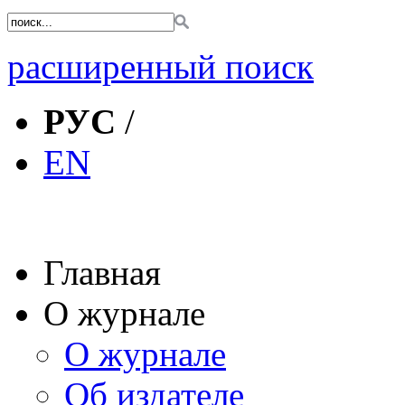
расширенный поиск
РУС
/
EN
Главная
О журнале
О журнале
Об издателе