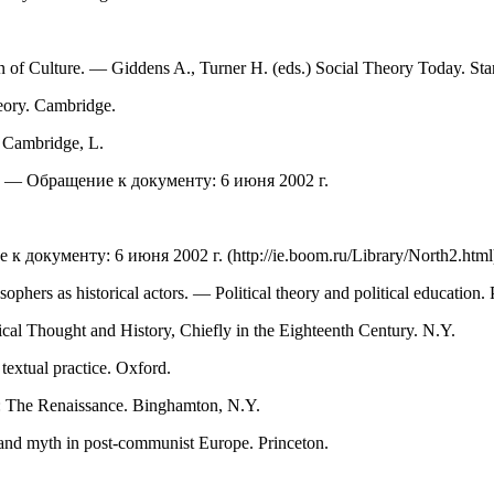
n of Culture. — Giddens A., Turner H. (eds.) Social Theory Today. Sta
heory. Cambridge.
. Cambridge, L.
tion. — Обращение к документу: 6 июня 2002 г.
 документу: 6 июня 2002 г. (http://ie.boom.ru/Library/North2.html
osophers as historical actors. — Political theory and political education. 
cal Thought and History, Chiefly in the Eighteenth Century. N.Y.
textual practice. Oxford.
1: The Renaissance. Binghamton, N.Y.
 and myth in post-communist Europe. Princeton.