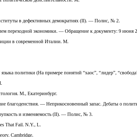
ституты в дефективных демократиях (II). — Полис, № 2.
 переходной экономики. — Обращение к документу: 9 июня 2002 г.
адиции в современной Италии. М.
 языка политики (На примере понятий “хаос”, “лидер”, “свобода
.
ология. М., Екатеринбург.
ние благоденствия. — Неприкосновенный запас. Дебаты о полити
пкость и изменяемость (II). — Полис, № 3.
s That Fail. N.Y., L.
theory. Cambridge.