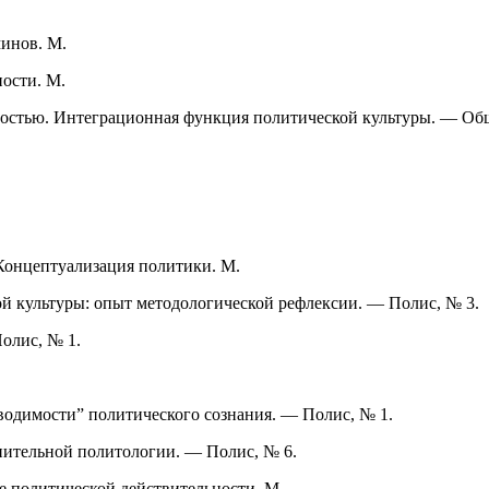
минов. М.
ности. М.
рностью. Интеграционная функция политической культуры. — Об
Концептуализация политики. М.
й культуры: опыт методологической рефлексии. — Полис, № 3.
олис, № 1.
водимости” политического сознания. — Полис, № 1.
нительной политологии. — Полис, № 6.
е политической действительности. М.