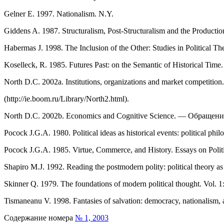
Gelner E. 1997. Nationalism. N.Y.
Giddens A. 1987. Structuralism, Post-Structuralism and the Productio
Habermas J. 1998. The Inclusion of the Other: Studies in Political T
Koselleck, R. 1985. Futures Past: on the Semantic of Historical Time
North D.C. 2002a. Institutions, organizations and market competi
(http://ie.boom.ru/Library/North2.html).
North D.C. 2002b. Economics and Cognitive Science. — Обращение к
Pocock J.G.A. 1980. Political ideas as historical events: political phil
Pocock J.G.A. 1985. Virtue, Commerce, and History. Essays on Politi
Shapiro M.J. 1992. Reading the postmodern polity: political theory as 
Skinner Q. 1979. The foundations of modern political thought. Vol. 
Tismaneanu V. 1998. Fantasies of salvation: democracy, nationalism,
Содержание номера
№ 1, 2003