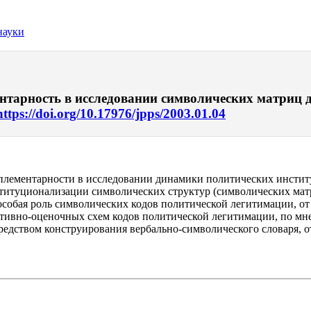
науки
тарность в исследовании символических матриц д
https://doi.org/10.17976/jpps/2003.01.04
плементарности в исследовании динамики политических институ
нституционализации символических структур (символических ма
особая роль символических кодов политической легитимации, от
тивно-оценочных схем кодов политической легитимации, по мне
средством конструирования вербально-символического словаря, 