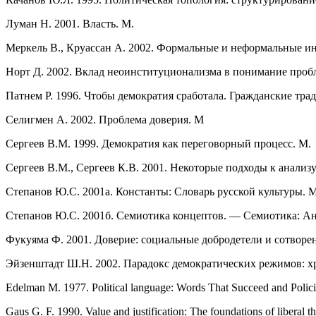
Луман Н. 2001. Власть. М.
Меркель В., Круассан А. 2002. Формальные и неформальные ин
Норт Д. 2002. Вклад неоинституционализма в понимание проблем
Патнем Р. 1996. Чтобы демократия сработала. Гражданские тр
Селигмен А. 2002. Проблема доверия. М
Сергеев В.М. 1999. Демократия как переговорный процесс. М.
Сергеев В.М., Сергеев К.В. 2001. Некоторые подходы к анализу
Степанов Ю.С. 2001a. Константы: Словарь русской культуры. М
Степанов Ю.С. 2001б. Семиотика концептов. — Семиотика: Ант
Фукуяма Ф. 2001. Доверие: социальные добродетели и сотворе
Эйзенштадт Ш.Н. 2002. Парадокс демократических режимов: хру
Edelman M. 1977. Political language: Words That Succeed and Policie
Gaus G. F. 1990. Value and justification: The foundations of liberal 