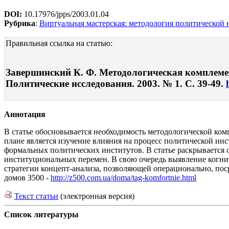
DOI:
10.17976/jpps/2003.01.04
Рубрика
:
Виртуальная мастерская: методология политической 
Правильная ссылка на статью:
Завершинский К. Ф. Методологическая комплемен
Политические исследования. 2003. № 1. С. 39-49.
Аннотация
В статье обосновывается необходимость методологической ком
плане является изучение влияния на процесс политической и
формальных политических институтов. В статье раскрывается 
институциональных перемен. В свою очередь выявление когни
стратегии концепт-анализа, позволяющей операционально, по
домов З500 -
http://z500.com.ua/doma/tag-komfortnie.html
Текст статьи
(электронная версия)
Список литературы