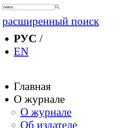
расширенный поиск
РУС
/
EN
Главная
О журнале
О журнале
Об издателе