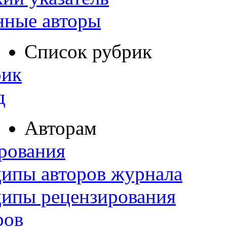
нные авторы
Список рубрик
рик
д
Авторам
рования
ипы авторов журнала
ципы рецензирования
ров