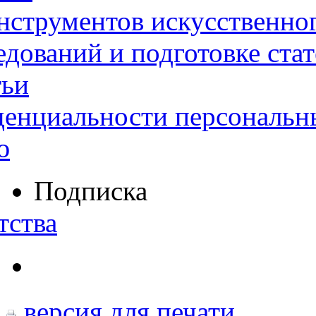
нструментов искусственног
дований и подготовке ста
тьи
денциальности персональн
ю
Подписка
тства
версия для печати