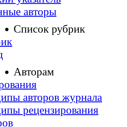
нные авторы
Список рубрик
рик
д
Авторам
рования
ипы авторов журнала
ципы рецензирования
ров