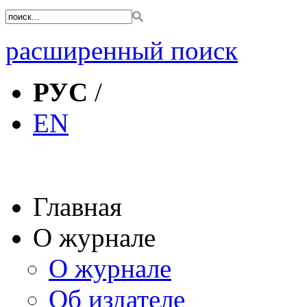
расширенный поиск
РУС
/
EN
Главная
О журнале
О журнале
Об издателе