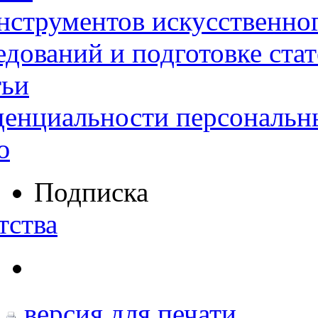
нструментов искусственног
дований и подготовке ста
тьи
денциальности персональн
ю
Подписка
тства
версия для печати