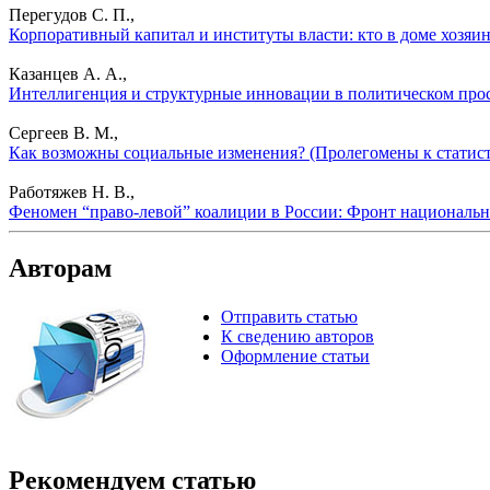
Перегудов С. П.,
Корпоративный капитал и институты власти: кто в доме хозяин
Казанцев А. А.,
Интеллигенция и структурные инновации в политическом прост
Сергеев В. М.,
Как возможны социальные изменения? (Пролегомены к статисти
Работяжев Н. В.,
Феномен “право-левой” коалиции в России: Фронт национально
Авторам
Отправить статью
К сведению авторов
Оформление статьи
Рекомендуем статью