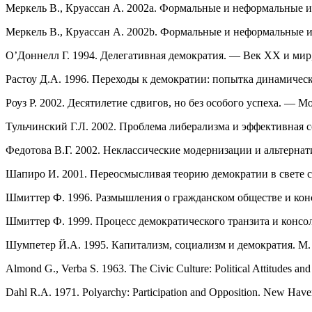
Меркель В., Круассан А. 2002a. Формальные и неформальные и
Меркель В., Круассан А. 2002b. Формальные и неформальные и
О’Доннелл Г. 1994. Делегативная демократия. — Век XX и мир,
Растоу Д.А. 1996. Переходы к демократии: попытка динамичес
Роуз Р. 2002. Десятилетие сдвигов, но без особого успеха. 
Тульчинский Г.Л. 2002. Проблема либерализма и эффективная 
Федотова В.Г. 2002. Неклассические модернизации и альтерн
Шапиро И. 2001. Переосмысливая теорию демократии в свете 
Шмиттер Ф. 1996. Размышления о гражданском обществе и кон
Шмиттер Ф. 1999. Процесс демократического транзита и консо
Шумпетер Й.А. 1995. Капитализм, социализм и демократия. М.
Almond G., Verba S. 1963. The Civic Culture: Political Attitudes an
Dahl R.A. 1971. Polyarchy: Participation and Opposition. New Have