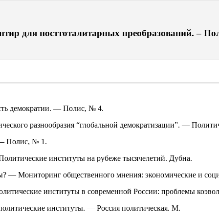
нтир для посттоталитарных преобразований. – Поли
сть демократии. — Полис, № 4.
ического разнообразия “глобальной демократизации”. — Полити
— Полис, № 1.
 Политические институты на рубеже тысячелетий. Дубна.
раты? — Мониторинг общественного мнения: экономические и со
политические институты в современной России: проблемы коэво
политические институты. — Россия политическая. М.