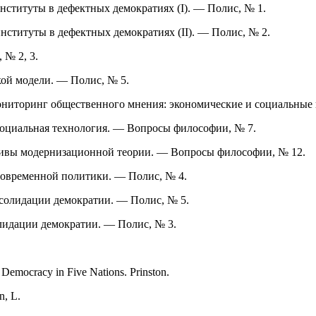
нституты в дефектных демократиях (I). — Полис, № 1.
нституты в дефектных демократиях (II). — Полис, № 2.
 № 2, 3.
кой модели. — Полис, № 5.
— Мониторинг общественного мнения: экономические и социальны
социальная технология. — Вопросы философии, № 7.
ативы модернизационной теории. — Вопросы философии, № 12.
современной политики. — Полис, № 4.
солидации демократии. — Полис, № 5.
лидации демократии. — Полис, № 3.
d Democracy in Five Nations. Prinston.
n, L.