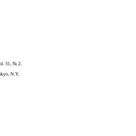
l. 31, № 2.
okyo, N.Y.