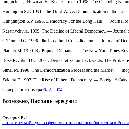
Inoguchi T., .Newman E., Keane J. (eds.) 1998. The Changing Natu
Huntington S.P. 1991. The Third Wave: Democratization in the Late
Hungtington S.P. 1996. Democracy For the Long Haul. — Journal of
Karatnycky A. 1999. The Decline of Liberal Democracy. — Journal 
O’Donnell G. 1996. Illusions about Consolidation. — Journal of Dem
Plattner M. 1999. By Popular Demand. — The New York Times Revi
Rose R. ,Shin D.C. 2001. Democratization Backwards: The Problems o
Simai M. 1998. The Democratization Process and the Market. — Ino
Zakaria F. 1997. The Rise of Illiberal Democracy. — Foreign Affairs,
Содержание номера
№ 2, 2004
Возможно, Вас заинтересуют:
Федоров К. Г.,
Политический курс в сфере местного налогообложения в Росси