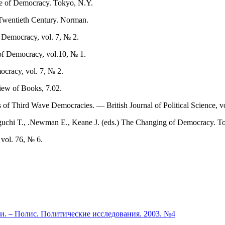
re of Democracy. Tokyo, N.Y.
 Twentieth Century. Norman.
 Democracy, vol. 7, № 2.
of Democracy, vol.10, № 1.
ocracy, vol. 7, № 2.
ew of Books, 7.02.
f Third Wave Democracies. — British Journal of Political Science, vo
guchi T., .Newman E., Keane J. (eds.) The Changing of Democracy. T
 vol. 76, № 6.
и. – Полис. Политические исследования. 2003. №4