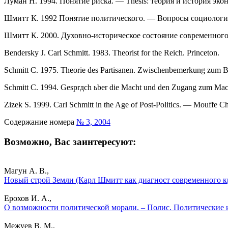
Луман Н. 1994. Понятие риска. — Thesis: теория и история эко
Шмитт К. 1992 Понятие политического. — Вопросы социологи
Шмитт К. 2000. Духовно-историческое состояние современного
Bendersky J. Carl Schmitt. 1983. Theorist for the Reich. Princeton.
Schmitt C. 1975. Theorie des Partisanen. Zwischenbemerkung zum Beg
Schmitt C. 1994. Gesprдch ьber die Macht und den Zugang zum Mac
Zizek S. 1999. Carl Schmitt in the Age of Post-Politics. — Mouffe Ch
Содержание номера
№ 3, 2004
Возможно, Вас заинтересуют:
Магун А. В.,
Новый строй Земли (Карл Шмитт как диагност современного кр
Ерохов И. А.,
О возможности политической морали. – Полис. Политические 
Межуев В. М.,