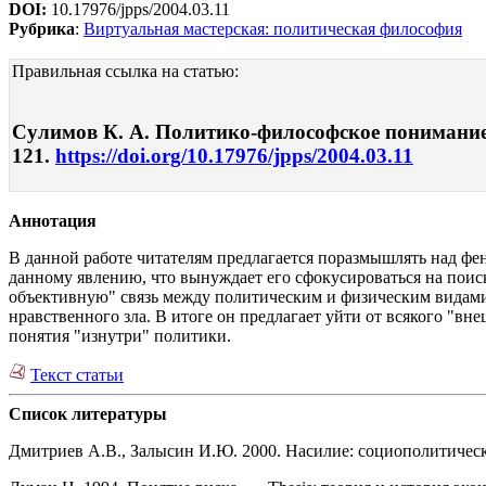
DOI:
10.17976/jpps/2004.03.11
Рубрика
:
Виртуальная мастерская: политическая философия
Правильная ссылка на статью:
Сулимов К. А. Политико-философское понимание п
121.
https://doi.org/10.17976/jpps/2004.03.11
Аннотация
В данной работе читателям предлагается поразмышлять над фе
данному явлению, что вынуждает его сфокусироваться на поис
объективную" связь между политическим и физическим видами
нравственного зла. В итоге он предлагает уйти от всякого "в
понятия "изнутри" политики.
Текст статьи
Список литературы
Дмитриев А.В., Залысин И.Ю. 2000. Насилие: социополитическ