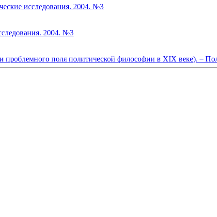
ческие исследования. 2004. №3
сследования. 2004. №3
 проблемного поля политической философии в XIX веке). – Пол