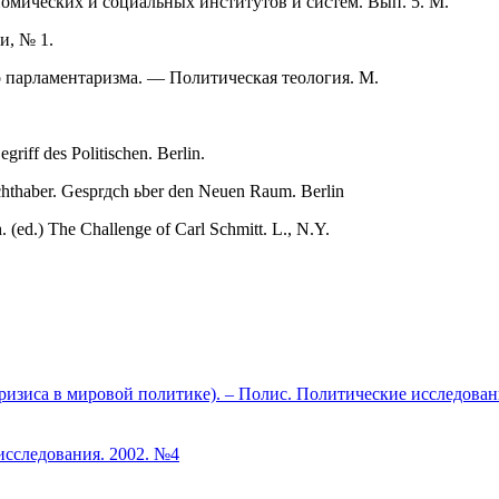
номических и социальных институтов и систем. Вып. 5. М.
и, № 1.
 парламентаризма. — Политическая теология. М.
riff des Politischen. Berlin.
hthaber. Gesprдch ьber den Neuen Raum. Berlin
. (ed.) The Challenge of Carl Schmitt. L., N.Y.
изиса в мировой политике). – Полис. Политические исследован
исследования. 2002. №4