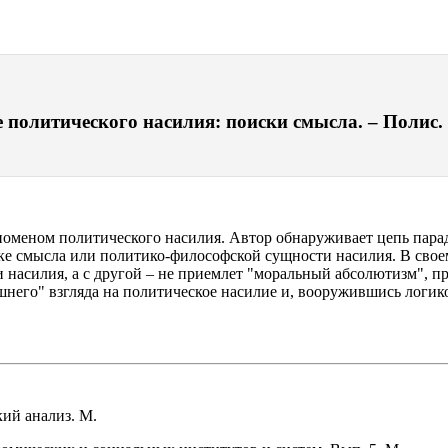
олитического насилия: поиски смысла. – Полис. П
номеном политического насилия. Автор обнаруживает цепь пара
ке смысла или политико-философской сущности насилия. В своем
 насилия, а с другой – не приемлет "моральный абсолютизм", 
нешнего" взгляда на политическое насилие и, вооружившись логи
ий анализ. М.