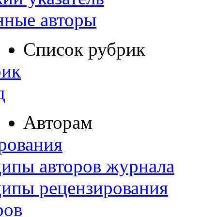
нные авторы
Список рубрик
рик
д
Авторам
рования
ипы авторов журнала
ципы рецензирования
ров