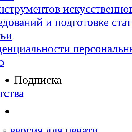
нструментов искусственног
дований и подготовке ста
тьи
денциальности персональн
ю
Подписка
тства
версия для печати