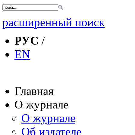
расширенный поиск
РУС
/
EN
Главная
О журнале
О журнале
Об издателе