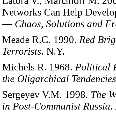
Latora V., Marchiori M. 2
Networks Can Help Developi
—
Chaos, Solutions and Fr
Meade R.C. 1990.
Red Brig
Terrorists
. N.Y.
Michels R. 1968.
Political 
the Oligarchical Tendenci
Sergeyev V.M. 1998.
The W
in Post-Communist Russia
.