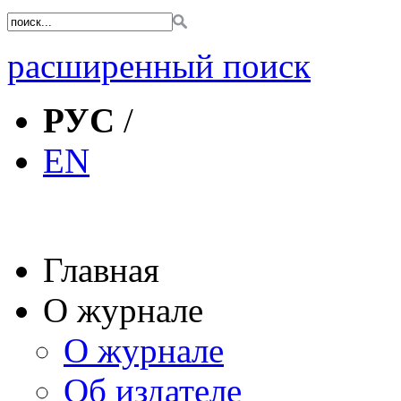
расширенный поиск
РУС
/
EN
Главная
О журнале
О журнале
Об издателе