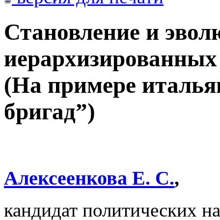
Становление и эвол
иерархизированных 
(На примере италь
бригад”)
Алексеенкова Е. С.
,
кандидат политических н