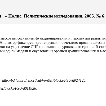
 – Полис. Политические исследования. 2005. № 6. 
 массовым сознанием функционирования и перспектив развития
г., автор фиксирует две тенденции, отчетливо проявившиеся в 
ки на укрепление СНГ и повышение уровня интеграции. В статье 
ами одной медали и обусловлены эрозией доминировавшей в ма
 —
http://bd.fom.ru/report/cat/frontier/blocks/FSU/d024125.
ntier/blocks/FSU/d011926.