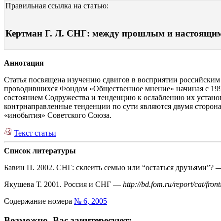
Правильная ссылка на статью:
Кертман Г. Л. СНГ: между прошлым и настоящим .
Аннотация
Статья посвящена изучению сдвигов в восприятии российским
проводившихся Фондом «Общественное мнение» начиная с 1998 
состоянием Содружества и тенденцию к ослаблению их установ
контрнаправленные тенденции по сути являются двумя сторон
«инобытия» Советского Союза.
Текст статьи
Список литературы
Бавин П. 2002. СНГ: склеить семью или “остаться друзьями”?
Якушева Т. 2001. Россия и СНГ —
http://bd.fom.ru/report/cat/fro
Содержание номера
№ 6, 2005
Возможно, Вас заинтересуют: