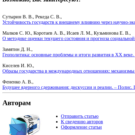
Сутырин В. В., Рекеда С. В.,
Устойчивость государств к внешнему влиянию через научно-эк
Малков С. Ю., Коротаев А. В., Исаев Л. М., Кузьминова Е. В.,
О методике оценки текущего состояния и прогноза социальной
Замятин Д. Н.,
Геополитика: основные проблемы и итоги развития в ХХ веке.
Киселев И. Ю.,
Образы государства в международных отношениях: механизмы 
Фененко А. В.,
Будущее ядерного сдерживания: дискуссии и реалии. – Полис.
Авторам
Отправить статью
К сведению авторов
Оформление статьи