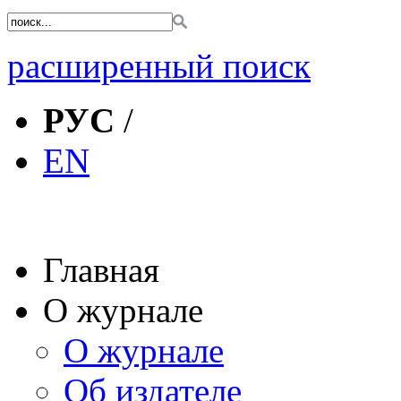
расширенный поиск
РУС
/
EN
Главная
О журнале
О журнале
Об издателе