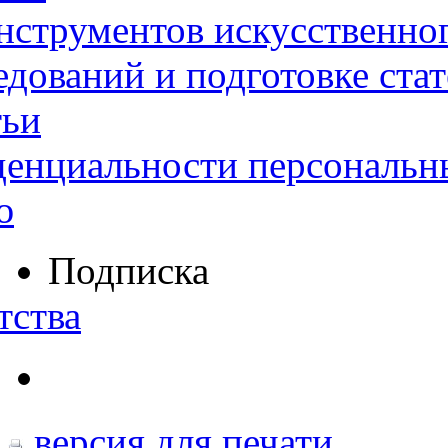
нструментов искусственног
дований и подготовке ста
тьи
денциальности персональн
ю
Подписка
тства
версия для печати