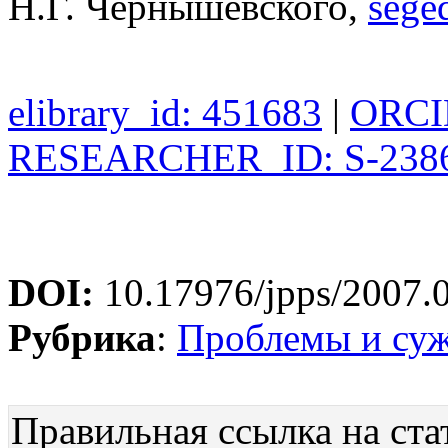
Н.Г. Чернышевского,
sege
elibrary_id: 451683
|
ORCID
RESEARCHER_ID: S-2386
DOI:
10.17976/jpps/2007.
Рубрика
:
Проблемы и су
Правильная ссылка на ста