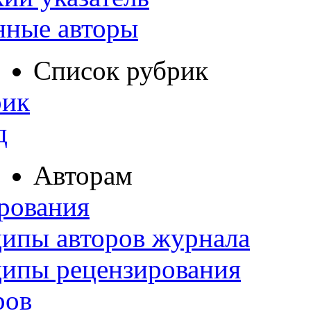
нные авторы
Список рубрик
рик
д
Авторам
рования
ипы авторов журнала
ципы рецензирования
ров