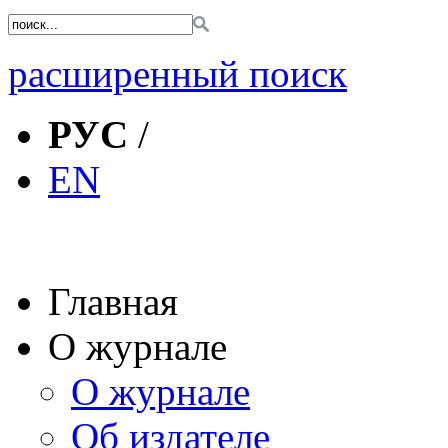
расширенный поиск
РУС
/
EN
Главная
О журнале
О журнале
Об издателе