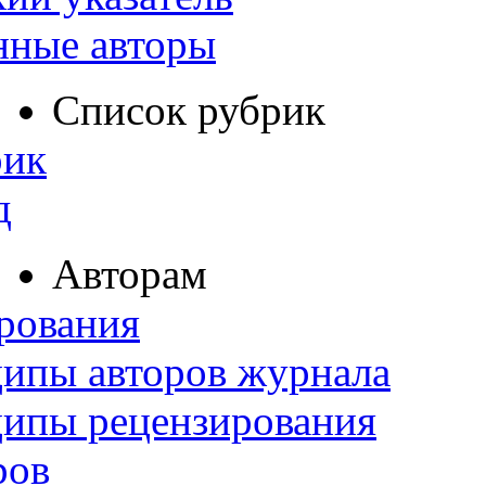
нные авторы
Список рубрик
рик
д
Авторам
рования
ипы авторов журнала
ципы рецензирования
ров