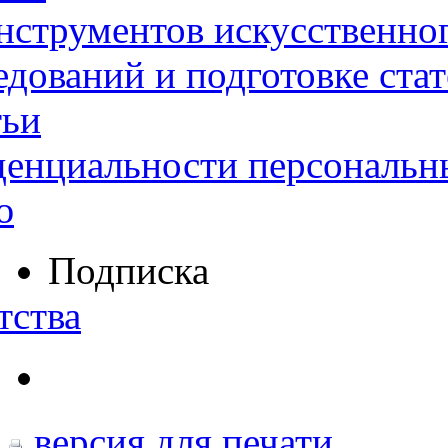
нструментов искусственног
дований и подготовке ста
тьи
денциальности персональн
ю
Подписка
тства
версия для печати