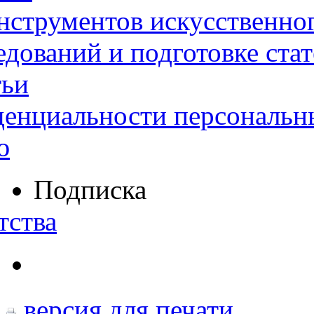
нструментов искусственног
дований и подготовке ста
тьи
денциальности персональн
ю
Подписка
тства
версия для печати