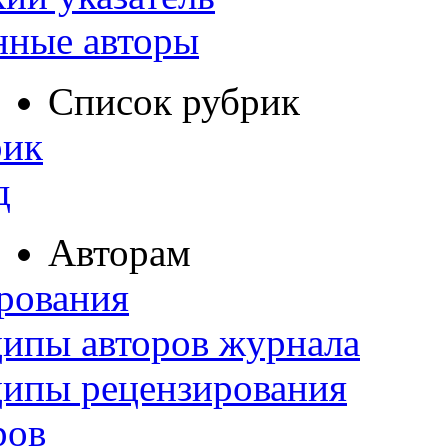
нные авторы
Список рубрик
рик
д
Авторам
рования
ипы авторов журнала
ципы рецензирования
ров