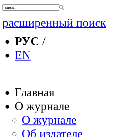
расширенный поиск
РУС
/
EN
Главная
О журнале
О журнале
Об издателе