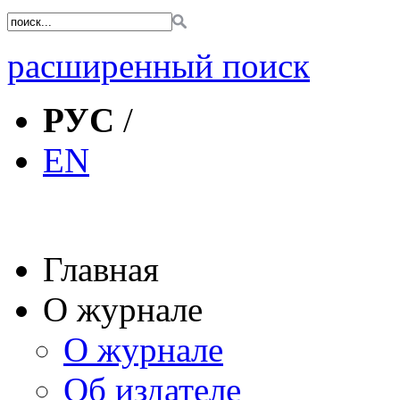
расширенный поиск
РУС
/
EN
Главная
О журнале
О журнале
Об издателе