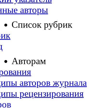
нные авторы
Список рубрик
рик
д
Авторам
рования
ипы авторов журнала
ципы рецензирования
ров