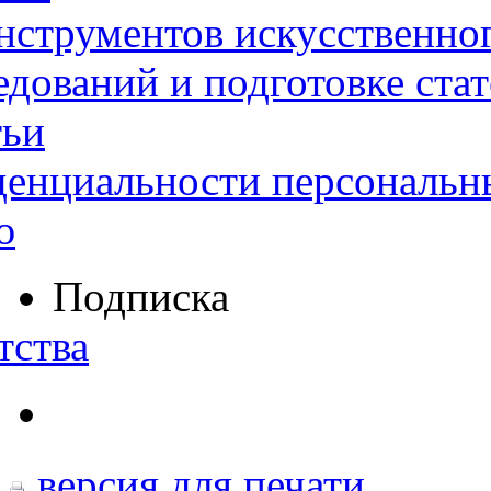
нструментов искусственног
дований и подготовке ста
тьи
денциальности персональн
ю
Подписка
тства
версия для печати