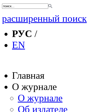
расширенный поиск
РУС
/
EN
Главная
О журнале
О журнале
Об издателе