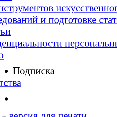
нструментов искусственног
дований и подготовке ста
тьи
денциальности персональн
ю
Подписка
тства
версия для печати