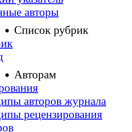
нные авторы
Список рубрик
рик
д
Авторам
рования
ипы авторов журнала
ципы рецензирования
ров