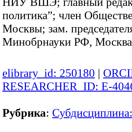
НИУ ВШЭ; главный редак
политика”; член Обществ
Москвы; зам. председате
Минобрнауки РФ, Москва
elibrary_id: 250180
|
ORCID
RESEARCHER_ID: E-404
Рубрика
:
Субдисциплина: