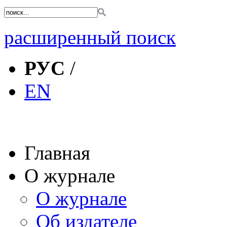
расширенный поиск
РУС
/
EN
Главная
О журнале
О журнале
Об издателе