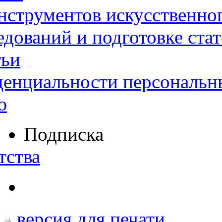
нструментов искусственног
дований и подготовке ста
тьи
денциальности персональн
ю
Подписка
тства
версия для печати