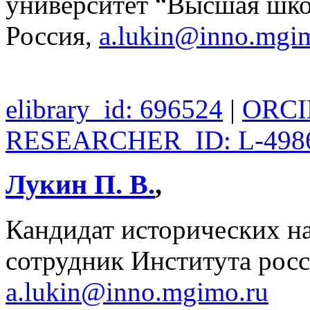
университет “Высшая шко
Россия,
a.lukin@inno.mgi
elibrary_id: 696524
|
ORCID
RESEARCHER_ID: L-498
Лукин П. В.
,
Кандидат исторических н
сотрудник Института рос
a.lukin@inno.mgimo.ru