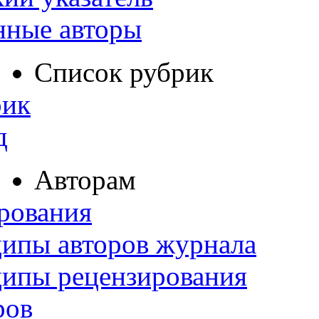
нные авторы
Список рубрик
рик
д
Авторам
рования
ипы авторов журнала
ципы рецензирования
ров