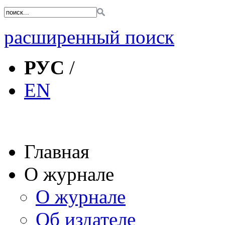
расширенный поиск
РУС
/
EN
Главная
О журнале
О журнале
Об издателе