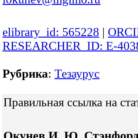
elibrary_id: 565228
|
ORCID
RESEARCHER_ID: E-403
Рубрика
:
Тезаурус
Правильная ссылка на ста
Окунев И. Ю. Стэнфорд