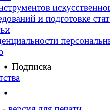
нструментов искусственног
дований и подготовке ста
тьи
денциальности персональн
ю
Подписка
тства
версия для печати