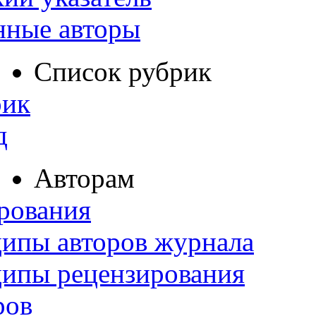
нные авторы
Список рубрик
рик
д
Авторам
рования
ипы авторов журнала
ципы рецензирования
ров