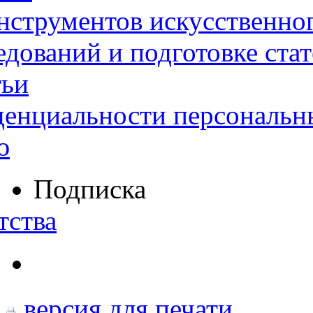
нструментов искусственног
дований и подготовке ста
тьи
денциальности персональн
ю
Подписка
тства
версия для печати