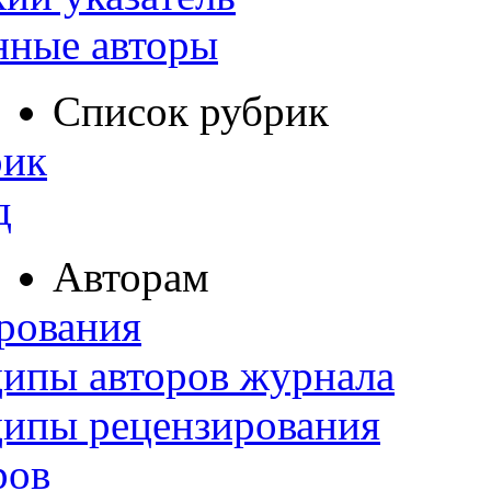
нные авторы
Список рубрик
рик
д
Авторам
рования
ипы авторов журнала
ципы рецензирования
ров