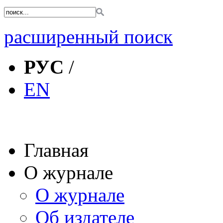
расширенный поиск
РУС
/
EN
Главная
О журнале
О журнале
Об издателе