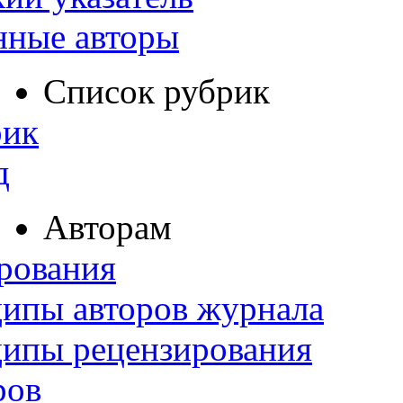
нные авторы
Список рубрик
рик
д
Авторам
рования
ипы авторов журнала
ципы рецензирования
ров