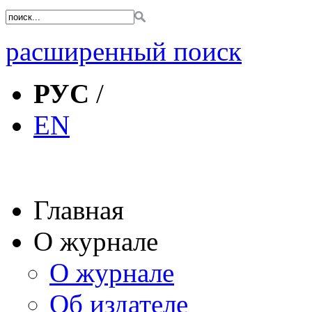
расширенный поиск
РУС
/
EN
Главная
О журнале
О журнале
Об издателе