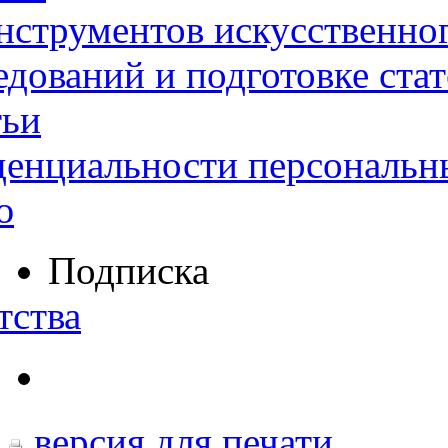
нструментов искусственног
дований и подготовке ста
тьи
денциальности персональн
ю
Подписка
тства
версия для печати