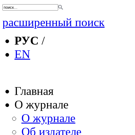
расширенный поиск
РУС
/
EN
Главная
О журнале
О журнале
Об издателе