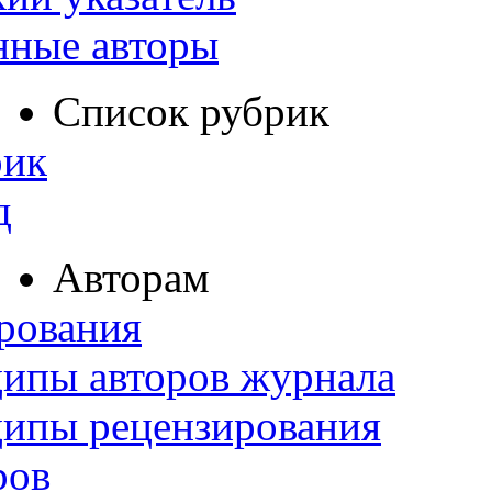
нные авторы
Список рубрик
рик
д
Авторам
рования
ипы авторов журнала
ципы рецензирования
ров