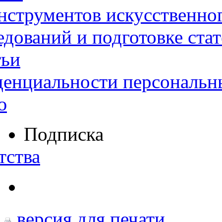
нструментов искусственног
дований и подготовке ста
тьи
денциальности персональн
ю
Подписка
тства
версия для печати