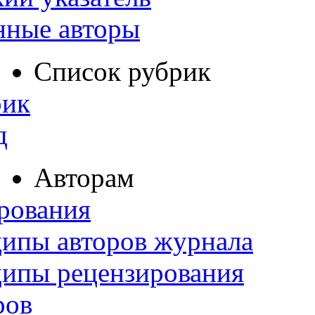
нные авторы
Список рубрик
рик
д
Авторам
рования
ипы авторов журнала
ципы рецензирования
ров