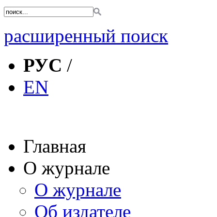
расширенный поиск
РУС
/
EN
Главная
О журнале
О журнале
Об издателе