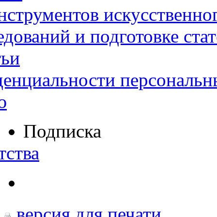
нструментов искусственног
дований и подготовке ста
тьи
денциальности персональн
ю
Подписка
тства
версия для печати