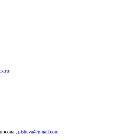
x.ru
носова.,
pisheva@gmail.com