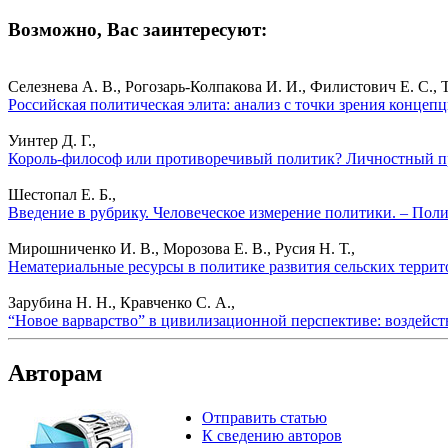
Возможно, Вас заинтересуют:
Селезнева А. В., Рогозарь-Колпакова И. И., Филистович Е. С., 
Российская политическая элита: анализ с точки зрения концеп
Уинтер Д. Г.,
Король-философ или противоречивый политик? Личностный пр
Шестопал Е. Б.,
Введение в рубрику. Человеческое измерение политики. – Пол
Мирошниченко И. В., Морозова Е. В., Русия Н. Т.,
Нематериальные ресурсы в политике развития сельских террит
Зарубина Н. Н., Кравченко С. А.,
“Новое варварство” в цивилизационной перспективе: воздейст
Авторам
Отправить статью
К сведению авторов