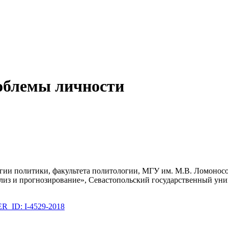
облемы личности
огии политики, факультета политологии, МГУ им. М.В. Ломонос
из и прогнозирование», Севастопольский государственный унив
_ID: I-4529-2018