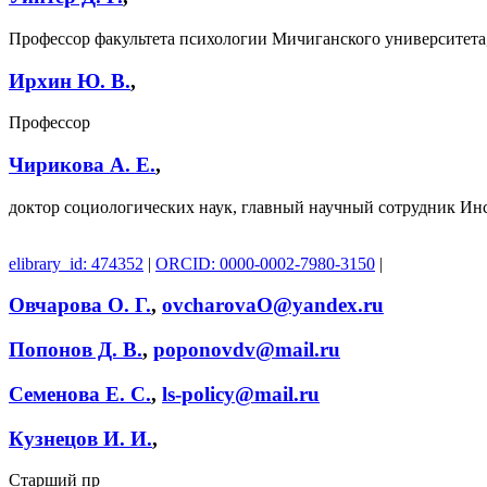
Профессор факультета психологии Мичиганского университета
Ирхин Ю. В.
,
Профессор
Чирикова А. Е.
,
доктор социологических наук, главный научный сотрудник И
elibrary_id: 474352
|
ORCID: 0000-0002-7980-3150
|
Овчарова О. Г.
,
ovcharovaO@yandex.ru
Попонов Д. В.
,
poponovdv@mail.ru
Семенова Е. С.
,
ls-policy@mail.ru
Кузнецов И. И.
,
Старший пр