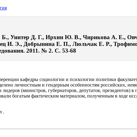
гия
, Уинтер Д. Г., Ирхин Ю. В., Чирикова А. Е., Овча
ец И. Э., Добрынина Е. П., Люльчак Е. Р., Трофимо
ования. 2011. № 2. С. 53-68
ференции кафедры социологии и психологии политики факульте
делено личностным и гендерным особенностям российских, неме
 лидеров (министров, губернаторов, депутатов, президентов) в
али богатым фактическим материалом, полученным в ходе иссл
 .