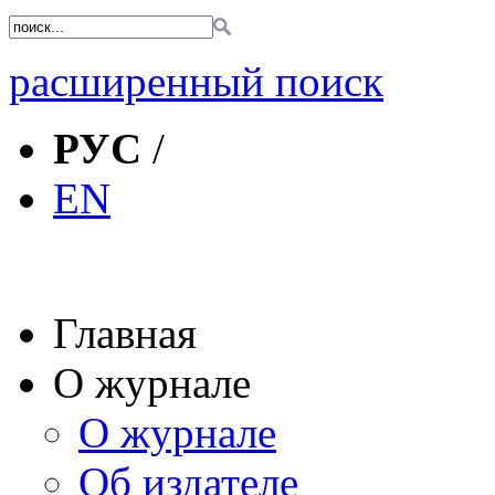
расширенный поиск
РУС
/
EN
Главная
О журнале
О журнале
Об издателе