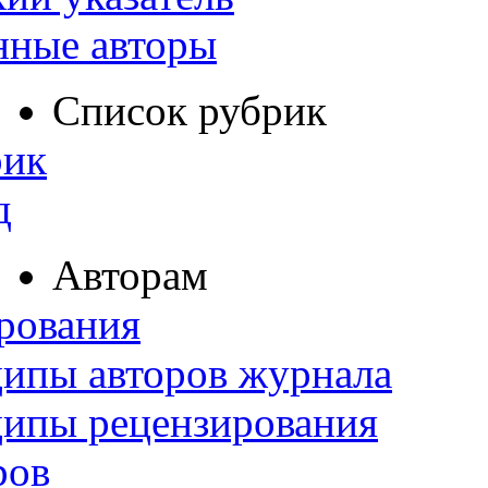
нные авторы
Список рубрик
рик
д
Авторам
рования
ипы авторов журнала
ципы рецензирования
ров