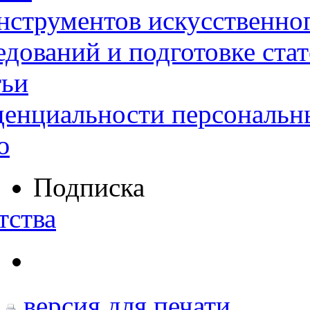
нструментов искусственног
дований и подготовке ста
тьи
денциальности персональн
ю
Подписка
тства
версия для печати