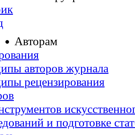
рик
д
Авторам
рования
ипы авторов журнала
ципы рецензирования
ров
нструментов искусственног
дований и подготовке ста