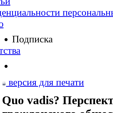
тьи
денциальности персональн
ю
Подписка
тства
версия для печати
Quo vadis? Перспек