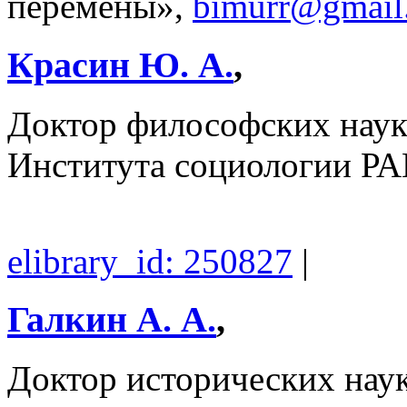
перемены»,
bimurr@gmail
Красин Ю. А.
,
Доктор философских наук
Института социологии Р
elibrary_id: 250827
|
Галкин А. А.
,
Доктор исторических наук