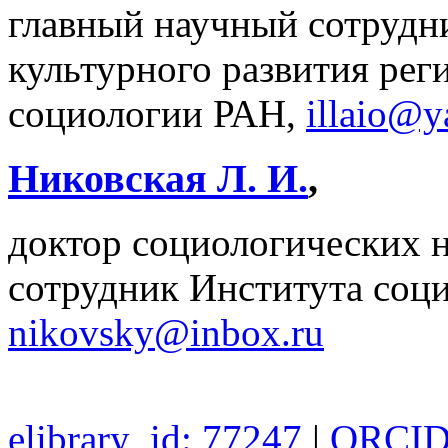
главный научный сотрудн
культурного развития рег
социологии РАН,
illaio@y
Никовская Л. И.
,
доктор социологических 
сотрудник Института со
nikovsky@inbox.ru
elibrary_id: 77247
|
ORCID: