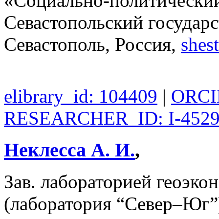
«Социально-политический
Севастопольский государс
Севастополь, Россия,
shes
elibrary_id: 104409
|
ORCID
RESEARCHER_ID: I-4529
Неклесса А. И.
,
Зав. лабораторией геоэко
(лаборатория “Север–Юг”