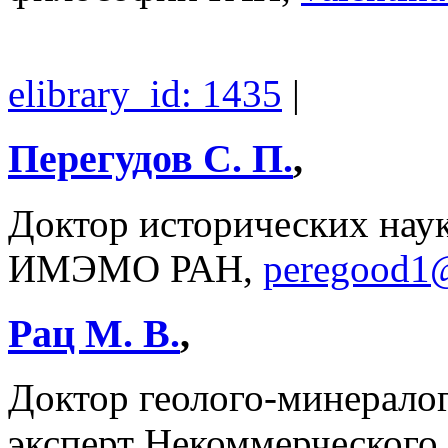
elibrary_id: 1435
|
Перегудов С. П.
,
Доктор исторических нау
ИМЭМО РАН,
peregood1@
Рац М. В.
,
Доктор геолого-минерало
эксперт Некоммерческого