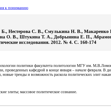
ния к пониманию
, Нестерова С. В., Смулькина Н. В., Макаренко Б.
ина О. В., Штукина Т. А., Добрынина Е. П., Абрам
ческие исследования. 2012. № 4. С. 160-174
 психологии политики факультета политологии МГУ им. М.В.Ломо
ии, проведенных кафедрой в конце января – начале февраля. В 
 новые тренды и возможность раскола политических элит нака
кие элиты; массовое политическое сознание.