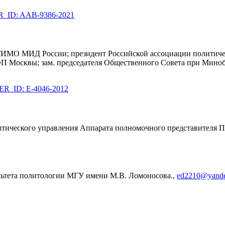
ID: AAB-9386-2021
 МГИМО МИД России; президент Российской ассоциации политич
П Москвы; зам. председателя Общественного Совета при Миноб
_ID: E-4046-2012
тического управления Аппарата полномочного представителя П
льтета политологии МГУ имени М.В. Ломоносова.,
ed2210@yande