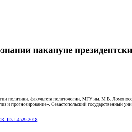
ознании накануне президентск
огии политики, факультета политологии, МГУ им. М.В. Ломонос
из и прогнозирование», Севастопольский государственный унив
_ID: I-4529-2018