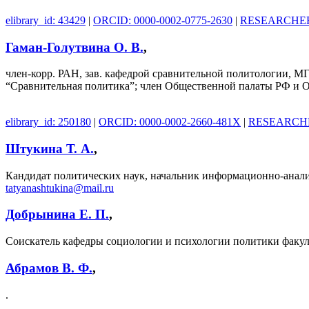
elibrary_id: 43429
|
ORCID: 0000-0002-0775-2630
|
RESEARCHER_
Гаман-Голутвина О. В.
,
член-корр. РАН, зав. кафедрой сравнительной политологии,
“Сравнительная политика”; член Общественной палаты РФ и О
elibrary_id: 250180
|
ORCID: 0000-0002-2660-481X
|
RESEARCHER
Штукина Т. А.
,
Кандидат политических наук, начальник информационно-анали
tatyanashtukina@mail.ru
Добрынина Е. П.
,
Соискатель кафедры социологии и психологии политики факу
Абрамов В. Ф.
,
.