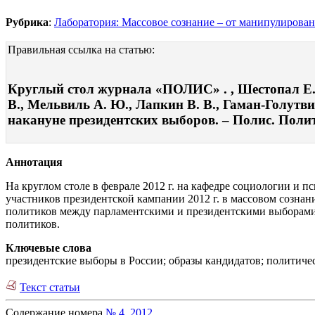
Рубрика
:
Лаборатория: Массовое сознание – от манипулирова
Правильная ссылка на статью:
Круглый стол журнала «ПОЛИС» . , Шестопал Е. Б.
В., Мельвиль А. Ю., Лапкин В. В., Гаман-Голутв
накануне президентских выборов. – Полис. Полити
Аннотация
На круглом столе в феврале 2012 г. на кафедре социологии и
участников президентской кампании 2012 г. в массовом сознан
политиков между парламентскими и президентскими выборами,
политиков.
Ключевые слова
президентские выборы в России; образы кандидатов; политичес
Текст статьи
Содержание номера
№ 4, 2012