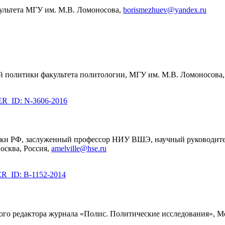
культета МГУ им. М.В. Ломоносова,
borismezhuev@yandex.ru
ой политики факультета политологии, МГУ им. М.В. Ломоносова
_ID: N-3606-2016
ауки РФ, заслуженный профессор НИУ ВШЭ, научный руководите
осква, Россия,
amelville@hse.ru
_ID: B-1152-2014
о редактора журнала «Полис. Политические исследования», Мо