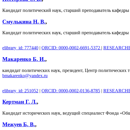
Кандидат политический наук, старший преподаватель кафедр
Смулькина Н. В.
,
Кандидат политических наук, старший преподаватель кафедры
elibrary_id: 777440
|
ORCID: 0000-0002-6691-5372
|
RESEARCHER
Макаренко Б. И.
,
кандидат политических наук, президент, Центр политических 
bmakarenko@yandex.ru
elibrary_id: 251052
|
ORCID: 0000-0002-0136-8785
|
RESEARCHER
Кертман Г. Л.
,
Кандидат исторических наук, ведущий специалист Фонда «Об
Межуев Б. В.
,