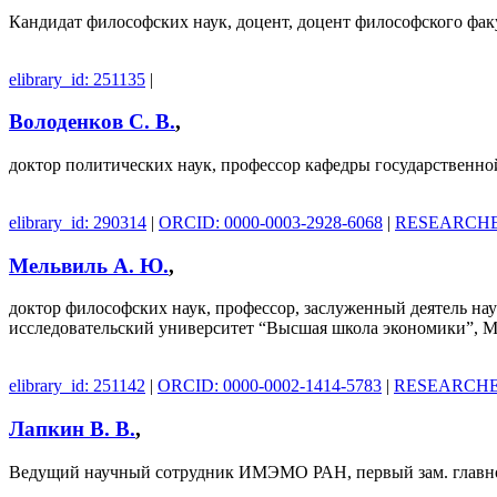
Кандидат философских наук, доцент, доцент философского фа
elibrary_id: 251135
|
Володенков С. В.
,
доктор политических наук, профессор кафедры государственн
elibrary_id: 290314
|
ORCID: 0000-0003-2928-6068
|
RESEARCHER
Мельвиль А. Ю.
,
доктор философских наук, профессор, заслуженный деятель н
исследовательский университет “Высшая школа экономики”, М
elibrary_id: 251142
|
ORCID: 0000-0002-1414-5783
|
RESEARCHER
Лапкин В. В.
,
Ведущий научный сотрудник ИМЭМО РАН, первый зам. главног