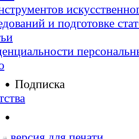
нструментов искусственног
дований и подготовке ста
тьи
денциальности персональн
ю
Подписка
тства
версия для печати