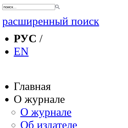
расширенный поиск
РУС
/
EN
Главная
О журнале
О журнале
Об издателе