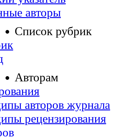
нные авторы
Список рубрик
рик
д
Авторам
рования
ипы авторов журнала
ципы рецензирования
ров