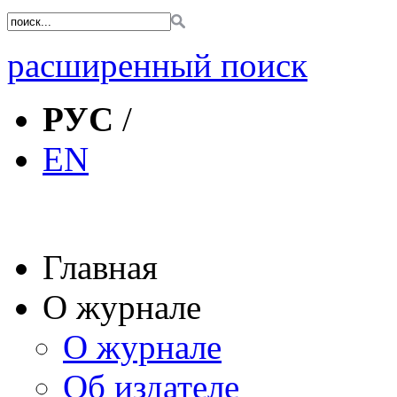
расширенный поиск
РУС
/
EN
Главная
О журнале
О журнале
Об издателе