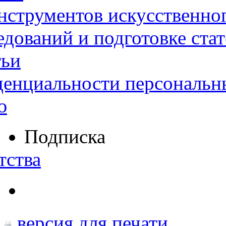
нструментов искусственног
дований и подготовке ста
тьи
денциальности персональн
ю
Подписка
тства
версия для печати