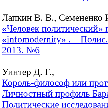
Лапкин В. В., Семененко И
«Человек политический» 
«infomodernity» . – Полис
2013. №6
Уинтер Д. Г.,
Король-философ или про
Личностный профиль Бара
Политические исследован