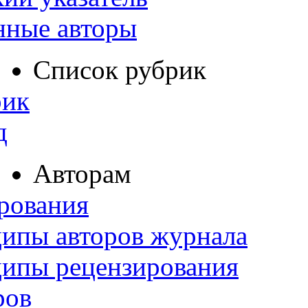
нные авторы
Список рубрик
рик
д
Авторам
рования
ипы авторов журнала
ципы рецензирования
ров