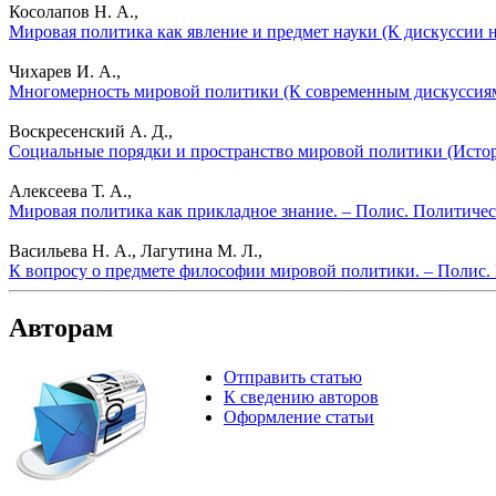
Косолапов Н. А.,
Мировая политика как явление и предмет науки (К дискуссии 
Чихарев И. А.,
Многомерность мировой политики (К современным дискуссиям)
Воскресенский А. Д.,
Социальные порядки и пространство мировой политики (Истор
Алексеева Т. А.,
Мировая политика как прикладное знание. – Полис. Политичес
Васильева Н. А., Лагутина М. Л.,
К вопросу о предмете философии мировой политики. – Полис.
Авторам
Отправить статью
К сведению авторов
Оформление статьи