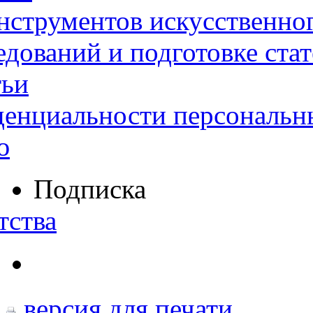
нструментов искусственног
дований и подготовке ста
тьи
денциальности персональн
ю
Подписка
тства
версия для печати