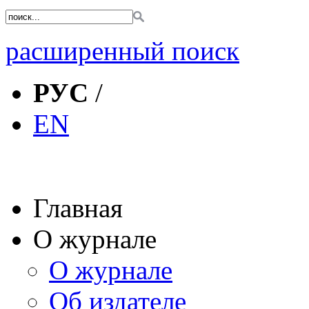
расширенный поиск
РУС
/
EN
Главная
О журнале
О журнале
Об издателе