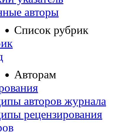
нные авторы
Список рубрик
рик
д
Авторам
рования
ипы авторов журнала
ципы рецензирования
ров