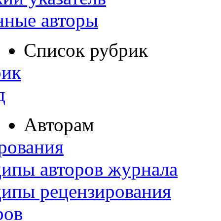
нные авторы
Список рубрик
рик
д
Авторам
рования
ипы авторов журнала
ципы рецензирования
ров