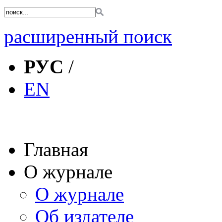
расширенный поиск
РУС
/
EN
Главная
О журнале
О журнале
Об издателе