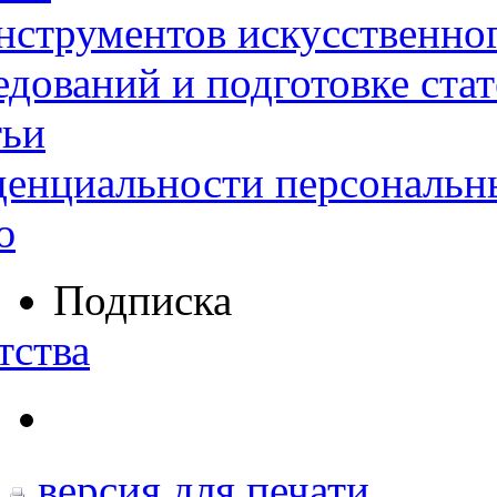
нструментов искусственног
дований и подготовке ста
тьи
денциальности персональн
ю
Подписка
тства
версия для печати