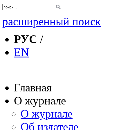
расширенный поиск
РУС
/
EN
Главная
О журнале
О журнале
Об издателе