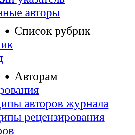
нные авторы
Список рубрик
рик
д
Авторам
рования
ипы авторов журнала
ципы рецензирования
ров