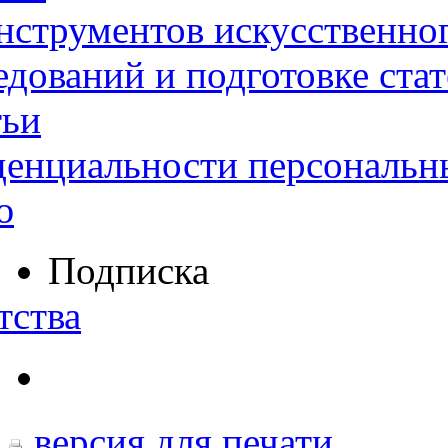
нструментов искусственног
дований и подготовке ста
тьи
денциальности персональн
ю
Подписка
тства
версия для печати