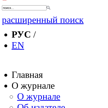
расширенный поиск
РУС
/
EN
Главная
О журнале
О журнале
Об издателе