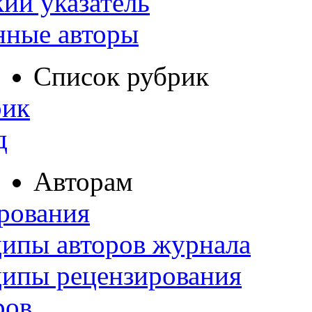
ий указатель
нные авторы
Список рубрик
рик
д
Авторам
рования
ипы авторов журнала
ципы рецензирования
ров