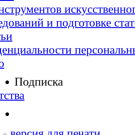
нструментов искусственног
дований и подготовке ста
тьи
денциальности персональн
ю
Подписка
тства
версия для печати