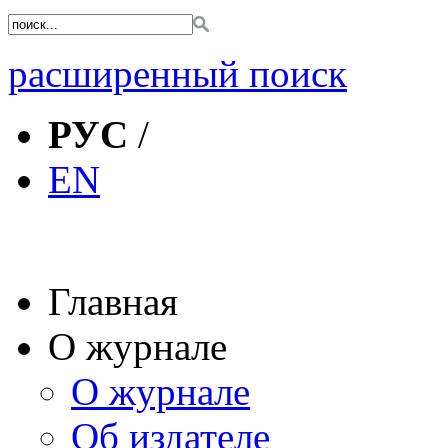
расширенный поиск
РУС
/
EN
Главная
О журнале
О журнале
Об издателе