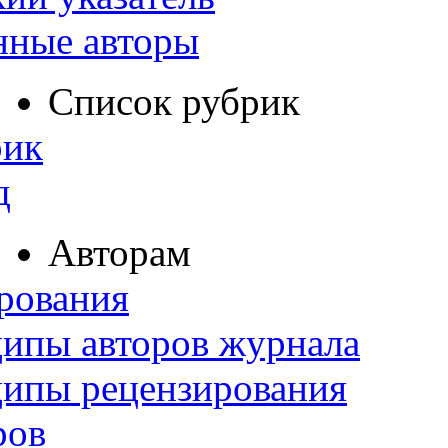
нные авторы
Список рубрик
рик
д
Авторам
рования
ипы авторов журнала
ципы рецензирования
ров