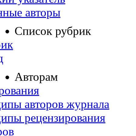
нные авторы
Список рубрик
рик
д
Авторам
рования
ипы авторов журнала
ципы рецензирования
ров