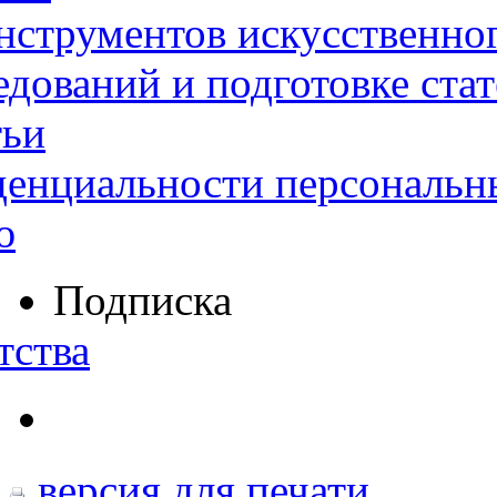
нструментов искусственног
дований и подготовке ста
тьи
денциальности персональн
ю
Подписка
тства
версия для печати