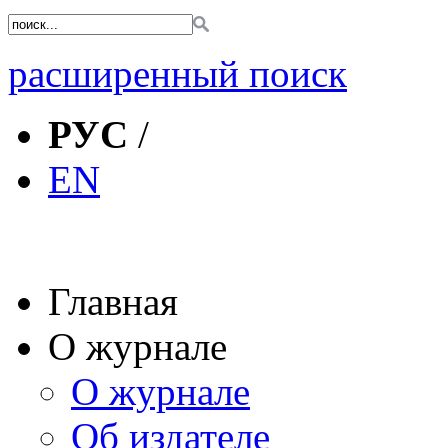
расширенный поиск
РУС
/
EN
Главная
О журнале
О журнале
Об издателе