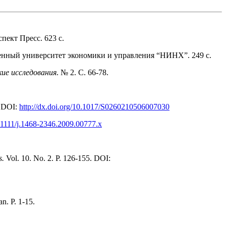
спект Пресс. 623 с.
енный университет экономики и управления “НИНХ”. 249 с.
ие исследования
. № 2. С. 66‑78.
. DOI:
http://dx.doi.org/10.1017/S0260210506007030
0.1111/j.1468‑2346.2009.00777.x
s.
Vol. 10. No. 2. P. 126‑155. DOI:
n. P. 1‑15.