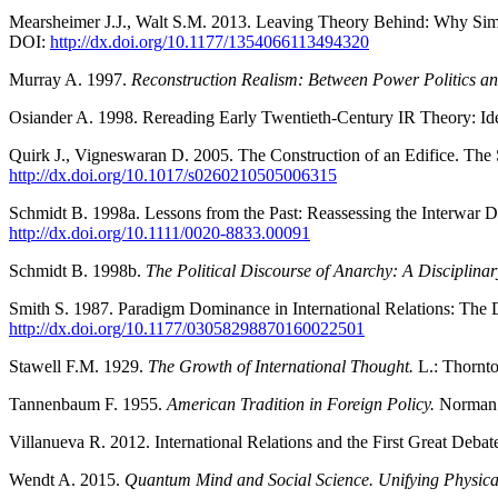
Mearsheimer J.J., Walt S.M. 2013. Leaving Theory Behind: Why Simpl
DOI:
http://dx.doi.org/10.1177/1354066113494320
Murray A. 1997.
Reconstruction Realism: Between Power Politics a
Osiander A. 1998. Rereading Early Twentieth-Century IR Theory: Id
Quirk J., Vigneswaran D. 2005. The Construction of an Edifice. The S
http://dx.doi.org/10.1017/s0260210505006315
Schmidt B. 1998a. Lessons from the Past: Reassessing the Interwar Dis
http://dx.doi.org/10.1111/0020‑8833.00091
Schmidt B. 1998b.
The Political Discourse of Anarchy: A Disciplinar
Smith S. 1987. Paradigm Dominance in International Relations: The D
http://dx.doi.org/10.1177/03058298870160022501
Stawell F.M. 1929.
The Growth of International Thought.
L.: Thornto
Tannenbaum F. 1955.
American Tradition in Foreign Policy.
Norman:
Villanueva R. 2012. International Relations and the First Great Debat
Wendt A. 2015.
Quantum Mind and Social Science. Unifying Physica