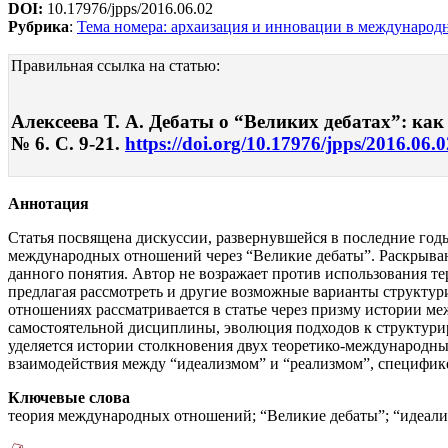
DOI:
10.17976/jpps/2016.06.02
Рубрика
:
Тема номера: архаизация и инновации в междунаро
Правильная ссылка на статью:
Алексеева Т. А. Дебаты о “Великих дебатах”: к
№ 6. С. 9-21.
https://doi.org/10.17976/jpps/2016.06.0
Аннотация
Статья посвящена дискуссии, развернувшейся в последние год
международных отношений через “Великие дебаты”. Раскрывают
данного понятия. Автор не возражает против использования т
предлагая рассмотреть и другие возможные варианты структур
отношениях рассматривается в статье через призму истории 
самостоятельной дисциплины, эволюция подходов к структури
уделяется истории столкновения двух теоретико-международны
взаимодействия между “идеализмом” и “реализмом”, специфике 
Ключевые слова
теория международных отношений; “Великие дебаты”; “идеали