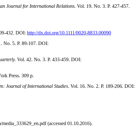
an Journal for International Relations.
Vol. 19. No. 3. P. 427‑457.
 409‑432. DOI:
http://dx.doi.org/10.1111/0020‑8833.00090
1. No. 5. P. 89‑107. DOI:
uarterly.
Vol. 42. No. 3. P. 433‑459. DOI:
ork Press. 309 p.
m: Journal of International Studies.
Vol. 16. No. 2. P. 189‑206. DOI:
a/media_333629_en.pdf (accessed 01.10.2016).
.