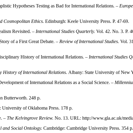
istic Hypotheses Testing as Bad for International Relations
. – Europe
nd Cosmopolitan Ethics.
Edinburgh: Keele University Press. P. 47‑69.
ealism Revisited.
– International Studies Quarterly.
Vol. 42. No. 3. P.
tory of a First Great Debate
. – Review of International Studies.
Vol. 3
ciplinary History of International Relations
. – International Studies Q
y History of International Relations.
Albany: State University of New Y
evelopment of International Relations as a Social Science. –
Millenniu
n Butterworth. 248 p.
 University of Oklahoma Press. 178 p.
e. –
The Kelvingrove Review.
No. 13. URL: http://www.gla.ac.uk/medi
l and Social Ontology.
Cambridge: Cambridge University Press. 354 p