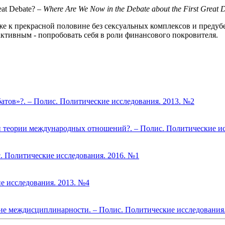
eat Debate?
– Where Are We Now in the Debate about the First Great
же к прекрасной половине без сексуальных комплексов и пред
активным - попробовать себя в роли финансового покровителя.
тов»?. – Полис. Политические исследования. 2013. №2
и теории международных отношений?. – Полис. Политические ис
. Политические исследования. 2016. №1
е исследования. 2013. №4
е междисциплинарности. – Полис. Политические исследования.