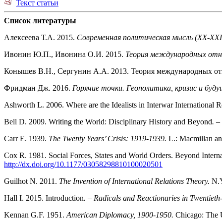
Текст статьи
Список литературы
Алексеева Т.А. 2015.
Современная политическая мысль (ХX‑XХI
Ивонин Ю.П., Ивонина О.И. 2015.
Теория международных от
Конышев В.Н., Сергунин А.А. 2013. Теория международных о
Фридман Дж. 2016.
Горячие точки. Геополитика, кризис и буд
Ashworth L. 2006. Where are the Idealists in Interwar International R
Bell D. 2009. Writing the World: Disciplinary History and Beyond
. –
Carr E. 1939.
The Twenty Years’ Crisis: 1919
‑
1939.
L.: Macmillan an
Cox R. 1981. Social Forces, States and World Orders. Beyond Interna
http://dx.doi.org/10.1177/03058298810100020501
Guilhot N. 2011.
The Invention of International Relations Theory.
N.Y
Hall I. 2015. Introduction
. – Radicals and Reactionaries in Twentiet
Kennan G.F. 1951.
American Diplomacy, 1900‑1950.
Chicago: The U