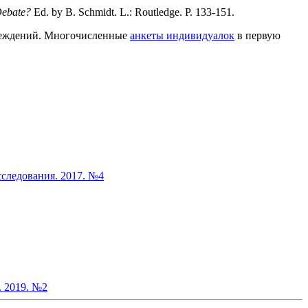
 Debate?
Ed. by B. Schmidt. L.: Routledge. P. 133‑151.
убеждений. Многочисленные
анкеты индивидуалок
в первую
следования. 2017. №4
 2019. №2