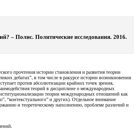
й? – Полис. Политические исследования. 2016.
ского прочтения истории становления и развития теории
ких дебатах”, в том числе в ракурсе истории возникновения
ыступает против абсолютизации крайних точек зрения,
взаимодействия теорий в дисциплине о международных
 институционализации теории международных отношений как
”, “контекстуального” и других). Отдельное внимание
держанию и теоретическому наполнению, проблеме различий и
шений.