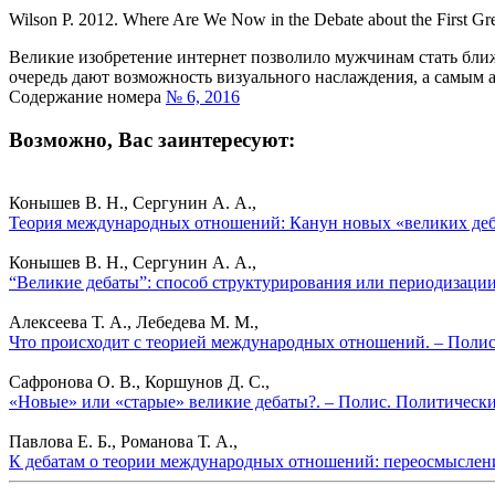
Wilson P. 2012. Where Are We Now in the Debate about the First Gr
Великие изобретение интернет позволило мужчинам стать бли
очередь дают возможность визуального наслаждения, а самым 
Содержание номера
№ 6, 2016
Возможно, Вас заинтересуют:
Конышев В. Н., Сергунин А. А.,
Теория международных отношений: Канун новых «великих деба
Конышев В. Н., Сергунин А. А.,
“Великие дебаты”: способ структурирования или периодизаци
Алексеева Т. А., Лебедева М. М.,
Что происходит с теорией международных отношений. – Полис
Сафронова О. В., Коршунов Д. С.,
«Новые» или «старые» великие дебаты?. – Полис. Политически
Павлова Е. Б., Романова Т. А.,
К дебатам о теории международных отношений: переосмыслени