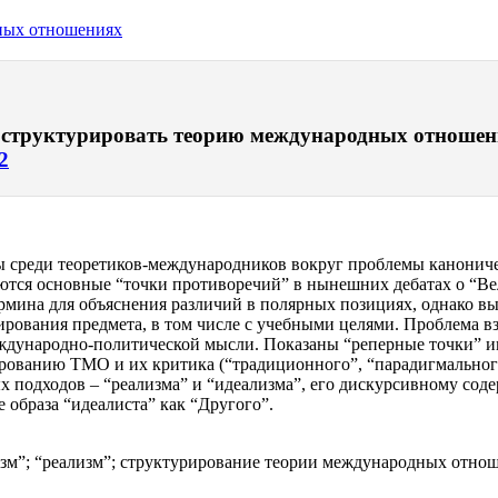
дных отношениях
ак структурировать теорию международных отношени
2
ы среди теоретиков-международников вокруг проблемы канониче
ся основные “точки противоречий” в нынешних дебатах о “Вели
ермина для объяснения различий в полярных позициях, однако в
ирования предмета, в том числе с учебными целями. Проблема 
международно-политической мысли. Показаны “реперные точки”
рованию ТМО и их критика (“традиционного”, “парадигмального
х подходов – “реализма” и “идеализма”, его дискурсивному со
образа “идеалиста” как “Другого”.
зм”; “реализм”; структурирование теории международных отно