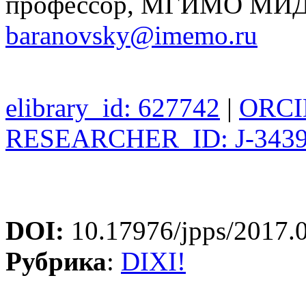
профессор, МГИМО МИД Р
baranovsky@imemo.ru
elibrary_id: 627742
|
ORCID
RESEARCHER_ID: J-3439
DOI:
10.17976/jpps/2017.
Рубрика
:
DIXI!