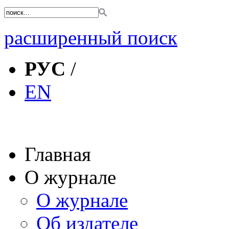
расширенный поиск
РУС
/
EN
Главная
О журнале
О журнале
Об издателе