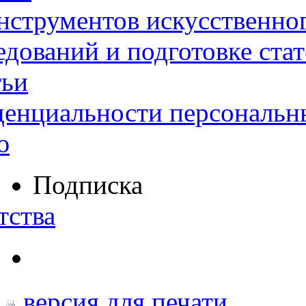
нструментов искусственног
дований и подготовке ста
тьи
денциальности персональн
ю
Подписка
тства
версия для печати