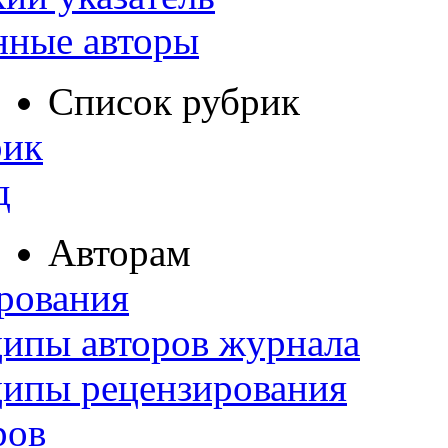
нные авторы
Список рубрик
рик
д
Авторам
рования
ипы авторов журнала
ципы рецензирования
ров