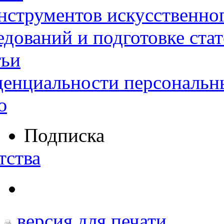
нструментов искусственног
дований и подготовке ста
тьи
денциальности персональн
ю
Подписка
тства
версия для печати