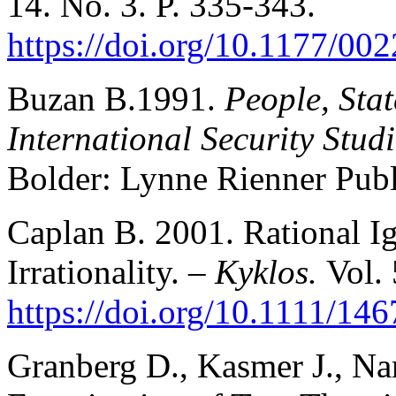
14. No. 3. P. 335-343.
https://doi.org/10.1177/0
Buzan B.1991.
People, Sta
International Security Stud
Bolder: Lynne Rienner Publi
Caplan B. 2001. Rational I
Irrationality. –
Kyklos.
Vol. 
https://doi.org/10.1111/14
Granberg D., Kasmer J., N