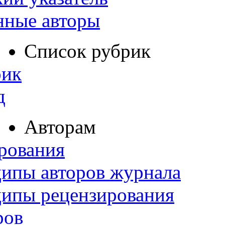
нные авторы
Список рубрик
рик
д
Авторам
рования
ипы авторов журнала
ципы рецензирования
ров