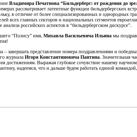
ание
Владимира Печатнова “Бильдерберг: от рождения до зрел
имерах рассматривает латентные функции бильдербергских встреч
ольку, в отличие от более специализированных и однородных тра
елей всех главных секторов и национальных сегментов евроатлан
анализа российских аспектов в “бильдербергском дискурсе”.
авшего “Полису” имя,
Михаила Васильевича Ильина
мы поздрав
тия!
мпа – завершать представление номера поздравлениями и победн
его журнала
Игоря Константиновича Пантина
. Значительная ч
шим достижениям. Выражая глубокое сочувствие нашему научно
ину, надеемся, что и дальше будем работать единой командой,