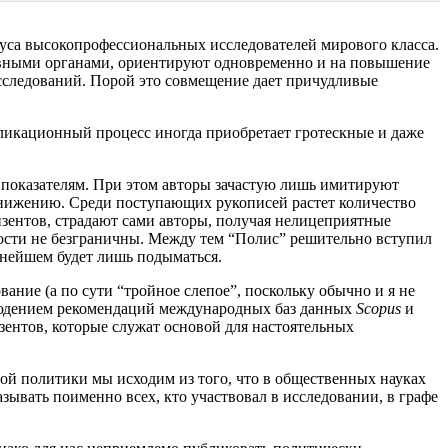
пуса высокопрофессиональных исследователей мирового класса.
тивными органами, ориентируют одновременно и на повышение
следований. Порой это совмещение дает причудливые
бликационный процесс иногда приобретает гротескные и даже
м показателям. При этом авторы зачастую лишь имитируют
онижению. Среди поступающих рукописей растет количество
зентов, страдают сами авторы, получая нелицеприятные
жности не безграничны. Между тем “Полис” решительно вступил
нейшем будет лишь подыматься.
ание (а по сути “тройное слепое”, поскольку обычно и я не
 блюдением рекомендаций международных баз данных
Scopus
и
нтов, которые служат основой для настоятельных
ой политики мы исходим из того, что в общественных науках
зывать поименно всех, кто участвовал в исследовании, в графе