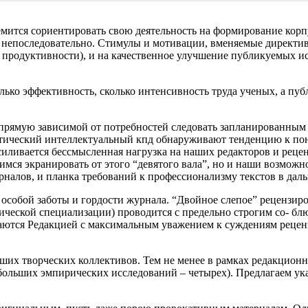
ремится сориентировать свою деятельность на формирование кор
о и непоследовательно. Стимулы и мотивации, вменяемые дирек
 продуктивности), и на качественное улучшение публикуемых ис
олько эффективность, сколько интенсивность труда ученых, а пу
прямую зависимой от потребностей следовать запланированны
истический интеллектуальный кпд обнаруживают тенденцию к п
иливается бессмысленная нагрузка на наших редакторов и рецен
емимся экранировать от этого “девятого вала”, но и наши возмо
алов, и планка требований к профессионализму текстов в даль
собой заботы и гордости журнала. “Двойное слепое” рецензиров
атической специализации) проводится с предельно строгим со-
ются Редакцией с максимальным уважением к суждениям рецензе
ьших творческих коллективов. Тем не менее в рамках редакционн
больших эмпирических исследований – четырех). Предлагаем ука