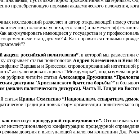
ригинальным, пусть даже порою провокативным материалам. Од
енно пренебрегающую нормами академического изложения, когда
ных исследований разделяет и автор открывающей номер стат
как известно, половина успеха, его залог) и намечает эффективн
. Как аккумулировать имеющиеся у государства и у профессиона
 с современными стандартами? 4. Как справиться с такими врож
дователей”?
й акцент российской политологии”
, в которой мы разместили 
ку открывает статья политологов
Андрея Клемешева и Яны В
 конфликт Варшавы и Брюсселя, спровоцированный негативной 
ость” актуализировать проект “Междуморье”, подразумевающий 
лов рубрики читайте статьи
Александра Дружинина “Пролонг
ческая доктрина
‘
Христианского братства борьбы
’
”
и большог
 (анализ политического дискурса). Часть II. Глядя на Восто
й статья
Ирины Семененко “Национализм, сепаратизм, демо
ратической традиции новых форм организации политического п
н как институт процедурной справедливости”.
Отталкиваясь от
ует институциональную конфигурацию процедурной справедливо
 режима доверия и выступающей аналогом концепции Дж. Ролза