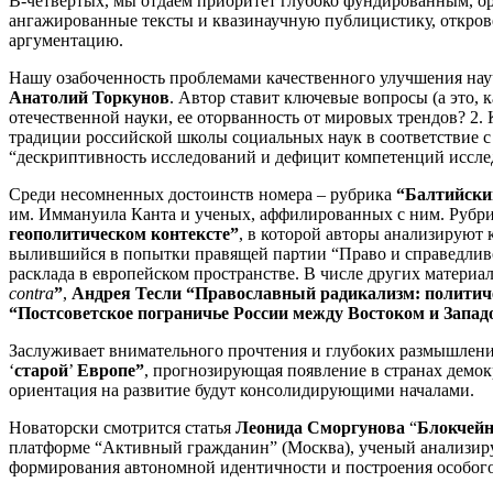
В-четвертых, мы отдаем приоритет глубоко фундированным, о
ангажированные тексты и квазинаучную публицистику, откров
аргументацию.
Нашу озабоченность проблемами качественного улучшения науч
Анатолий Торкунов
. Автор ставит ключевые вопросы (а это, 
отечественной науки, ее оторванность от мировых трендов? 2
традиции российской школы социальных наук в соответствие
“дескриптивность исследований и дефицит компетенций иссле
Среди несомненных достоинств номера – рубрика
“Балтийски
им. Иммануила Канта и ученых, аффилированных с ним. Рубри
геополитическом контексте”
, в которой авторы анализируют
вылившийся в попытки правящей партии “Право и справедлив
расклада в европейском пространстве. В числе других материа
contra
”
,
Андрея Тесли “Православный радикализм: полити
“Постсоветское пограничье России между Востоком и Западом
Заслуживает внимательного прочтения и глубоких размышлени
‘
старой
’
Европе”
, прогнозирующая появление в странах демок
ориентация на развитие будут консолидирующими началами.
Новаторски смотрится статья
Леонида Сморгунова
“
Блокчей
платформе “Активный гражданин” (Москва), ученый анализир
формирования автономной идентичности и построения особого