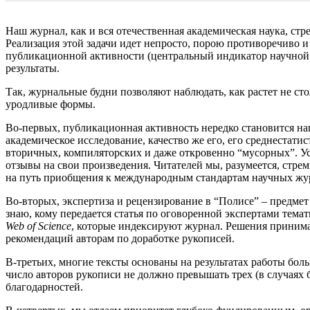
Наш журнал, как и вся отечественная академическая наука, ст
Реализация этой задачи идет непросто, порою противоречив
публикационной активности (центральный индикатор научной
результаты.
Так, журнальные будни позволяют наблюдать, как растет не ст
уродливые формы.
Во-первых, публикационная активность нередко становится на
академическое исследование, качество же его, его среднестат
вторичных, компиляторских и даже откровенно “мусорных”. Ус
отзывы на свои произведения. Читателей мы, разумеется, стр
на путь приобщения к международным стандартам научных журн
Во-вторых, экспертиза и рецензирование в “Полисе” – предмет о
знаю, кому передается статья по оговоренной экспертами тем
Web of Science
, которые индексируют журнал. Решения принима
рекомендаций авторам по доработке рукописей.
В-третьих, многие тексты основаны на результатах работы бол
число авторов рукописи не должно превышать трех (в случаях 
благодарностей.