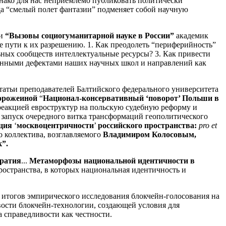
нако для нас неприемлемо публиковать политически
 “смелый полет фантазии” подменяет собой научную
ьи
“Вызовы социогуманитарной науке в России”
академик
ые пути к их разрешению. 1. Как преодолеть “периферийность”
льных сообществ интеллектуальные ресурсы? 3. Как привести
денными дефектами наших научных школ и направлений как
статьи преподавателей Балтийского федерального университета
орожеиной
“
Национал-консервативный ‘поворот’ Польши в
реакцией евроструктур на польскую судебную реформу и
запуск очередного витка трансформаций геополитического
ация
‘
москвоцентричности
’
российского пространства:
pro et
о коллектива, возглавляемого
Владимиром Колосовым,
к”.
кратия
...
Метаморфозы национальной идентичности в
ространства, в которых национальная идентичность и
 итогов эмпирического исследования блокчейн-голосования на
сти блокчейн-технологии, создающей условия для
 справедливости как честности.