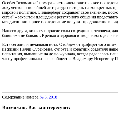
Особая “изюминка” номера – историко-политическое исследов
документов и новейшей литературы историк на конкретных пр
мировой политике, Бильдерберг сохраняет свое значение, поск
сетей” – закрытой площадкой регулярного общения представит
междисциплинарное исследование получит продолжение в виде 
Нашего друга, коллегу и долгие годы сотрудника, человека, д
бывшими не бывают. Крепкого здоровья и творческого долголе
Есть сегодня и печальная нота. Отойдем от трафаретного шта
из жизни Нелли Суреновна, супруга и соратник создателя наш
испытания, выпавшие на долю журнала, всегда радовалась на
члену профессионального сообщества Владимиру Игоревичу Пант
Содержание номера
№ 5, 2018
Возможно, Вас заинтересуют: