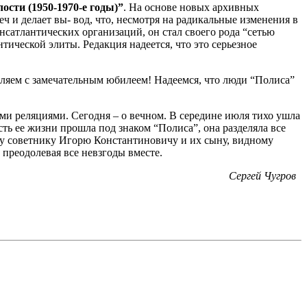
ости (1950-1970-е годы)”
. На основе новых архивных
 и делает вы- вод, что, несмотря на радикальные изменения в
нсатлантических организаций, он стал своего рода “сетью
тической элиты. Редакция надеется, что это серьезное
ляем с замечательным юбилеем! Надеемся, что люди “Полиса”
ыми реляциями. Сегодня – о вечном. В середине июля тихо ушла
асть ее жизни прошла под знаком “Полиса”, она разделяла все
му советнику Игорю Константиновичу и их сыну, видному
 преодолевая все невзгоды вместе.
Сергей Чугров