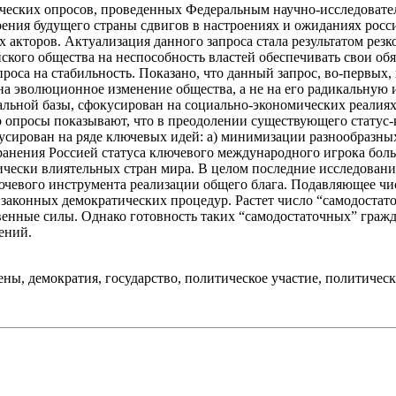
ических опросов, проведенных Федеральным научно-исследоват
рения будущего страны сдвигов в настроениях и ожиданиях росс
 акторов. Актуализация данного запроса стала результатом рез
ского общества на неспособность властей обеспечивать свои обя
апроса на стабильность. Показано, что данный запрос, во-первых
 на эволюционное изменение общества, а не на его радикальну
альной базы, сфокусирован на социально-экономических реалиях
 опросы показывают, что в преодолении существующего статус-
усирован на ряде ключевых идей: а) минимизации разнообразных
охранения Россией статуса ключевого международного игрока б
ически влиятельных стран мира. В целом последние исследован
лючевого инструмента реализации общего блага. Подавляющее чи
 законных демократических процедур. Растет число “самодостат
твенные силы. Однако готовность таких “самодостаточных” гра
нений.
ы, демократия, государство, политическое участие, политическа