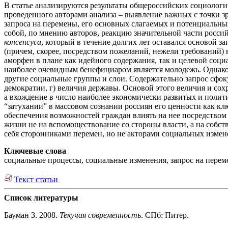
В статье анализируются результаты общероссийских социолог
проведенного авторами анализа – выявление важных с точки з
запроса на перемены, его основных слагаемых и потенциальных
собой, по мнению авторов, реакцию значительной части россий
консенсуса
, который в течение долгих лет оставался основой з
(причем, скорее, посредством пожеланий, нежели требований)
аморфен в плане как идейного содержания, так и целевой соци
наиболее очевидным бенефициаром является молодежь. Однако
другие социальные группы и слои. Содержательно запрос сфок
демократии, г) величия державы. Основой этого величия и с
а вхождение в число наиболее экономически развитых и полит
“затухании” в массовом сознании россиян его ценности как к
обеспечения возможностей граждан влиять на нее посредством
жизни не на вспомоществование со стороны власти, а на собс
себя сторонниками перемен, но не акторами социальных изме
Ключевые слова
социальные процессы, социальные изменения, запрос на перемен
Текст статьи
Список литературы
Бауман З. 2008.
Текучая современность
. СПб: Питер.