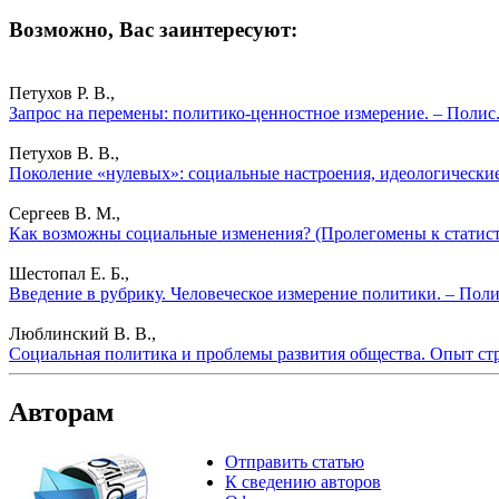
Возможно, Вас заинтересуют:
Петухов Р. В.,
Запрос на перемены: политико-ценностное измерение. – Полис
Петухов В. В.,
Поколение «нулевых»: социальные настроения, идеологические
Сергеев В. М.,
Как возможны социальные изменения? (Пролегомены к статисти
Шестопал Е. Б.,
Введение в рубрику. Человеческое измерение политики. – Пол
Люблинский В. В.,
Социальная политика и проблемы развития общества. Опыт стр
Авторам
Отправить статью
К сведению авторов