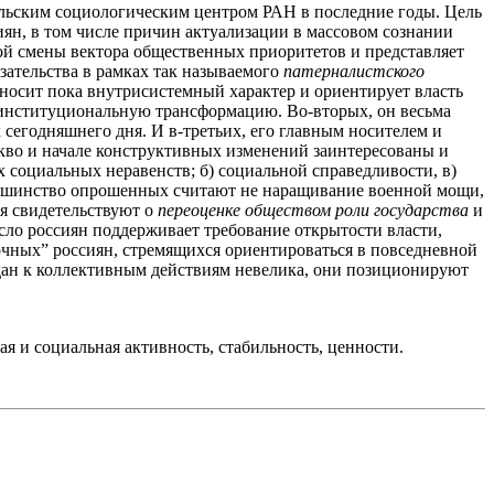
ельским социологическим центром РАН в последние годы. Цель
иян, в том числе причин актуализации в массовом сознании
кой смены вектора общественных приоритетов и представляет
зательства в рамках так называемого
патерналистского
, носит пока внутрисистемный характер и ориентирует власть
ю институциональную трансформацию. Во-вторых, он весьма
 сегодняшнего дня. И в-третьих, его главным носителем и
кво и начале конструктивных изменений заинтересованы и
 социальных неравенств; б) социальной справедливости, в)
ольшинство опрошенных считают не наращивание военной мощи,
ия свидетельствуют о
переоценке обществом роли государства
и
сло россиян поддерживает требование открытости власти,
очных” россиян, стремящихся ориентироваться в повседневной
ждан к коллективным действиям невелика, они позиционируют
я и социальная активность, стабильность, ценности.