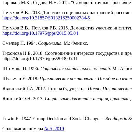
Горшков М.К., Седова Н.Н. 2015. “Самодостаточные” россияне
Петухов В.В. 2018. Динамика социальных настроений россиян 
https://doi.org/10.31857/S013216250002784-5
Петухов В.В., Петухов Р.В. 2015. Демократия участия: инстит
https://doi.org/10.17976/jpps/2015.05.04
Смелзер Н. 1994.
Социология
. М.: Феникс.
Тихонова Н.Е. 2018. Соотношение интересов государства и прав
https://doi.org/10.17976/jpps/2018.05.11
Штомпка П. 1996.
Социология социальных изменений
. М.: Аспе
Шульман Е. 2018.
Практическая политология. Пособие по кон
Явлинский Г.А. 2017. Потеря будущего. –
Полис. Политические
Яницкий О.Н. 2013.
Социальные движения: теория, практика,
Lewin K. 1947. Group Decision and Social Change. –
Readings in S
Содержание номера
№ 5, 2019