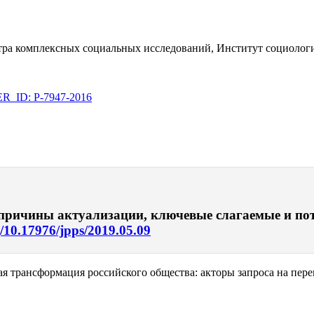
ра комплексных социальных исследований, Институт социологи
_ID: P-7947-2016
ы: причины актуализации, ключевые слагаемые и п
g/10.17976/jpps/2019.05.09
 трансформация российского общества: акторы запроса на пере