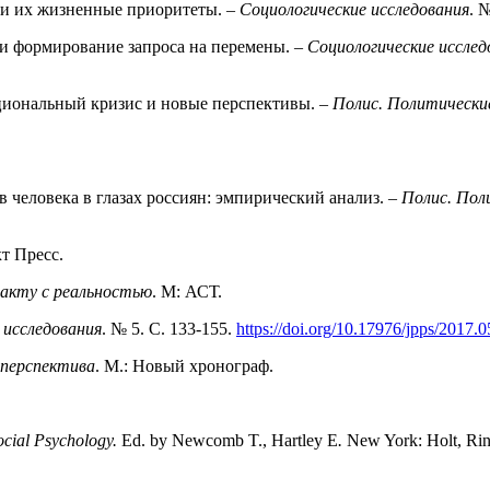
 и их жизненные приоритеты. –
Социологические исследования
. 
и формирование запроса на переме­ны. –
Социологические исслед
уциональный кризис и новые перспек­тивы. –
Полис. Политически
 человека в глазах россиян: эмпири­ческий анализ. –
Полис. Пол
кт Пресс.
такту с реальностью
. М: АСТ.
 исследования
. № 5. С. 133-155.
https://doi.org/10.17976/jpps/2017.0
 перспектива
. М.: Новый хронограф.
ocial Psychology.
Ed. by Newcomb T., Hartley E
.
New York: Holt, Rin