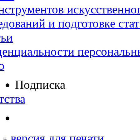
нструментов искусственног
дований и подготовке ста
тьи
денциальности персональн
ю
Подписка
тства
версия для печати