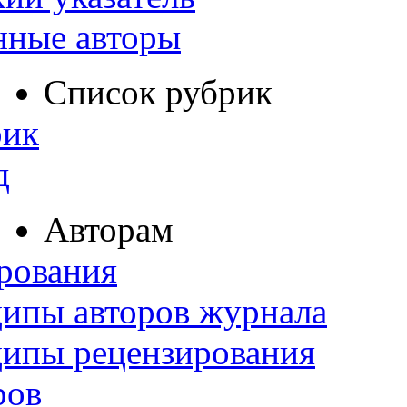
нные авторы
Список рубрик
рик
д
Авторам
рования
ипы авторов журнала
ципы рецензирования
ров