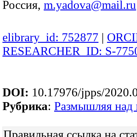
Россия,
m.yadova@mail.ru
elibrary_id: 752877
|
ORCID
RESEARCHER_ID: S-7750
DOI:
10.17976/jpps/2020.
Рубрика
:
Размышляя над
Правильная ссылка на ста