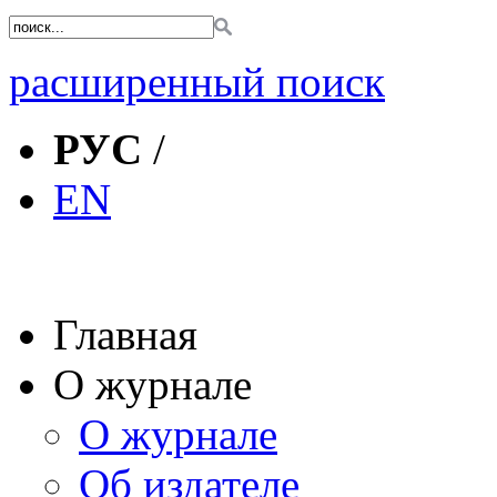
расширенный поиск
РУС
/
EN
Главная
О журнале
О журнале
Об издателе