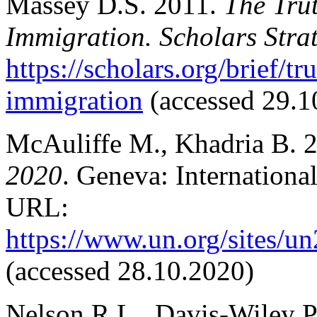
Massey D.S. 2011.
The Tru
Immigration. Scholars Stra
https://scholars.org/brief/
immigration
(accessed 29.1
McAuliffe M., Khadria B. 
2020
. Geneva: Internationa
URL:
https://www.un.org/sites/u
(accessed 28.10.2020)
Nelson R.L., Davis-Wiley P