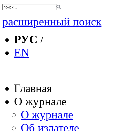
расширенный поиск
РУС
/
EN
Главная
О журнале
О журнале
Об издателе