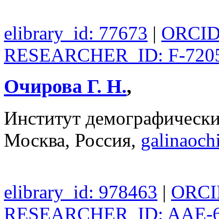
elibrary_id: 77673
|
ORCID:
RESEARCHER_ID: F-7205
Очирова Г. Н.
,
Институт демографическ
Москва, Россия,
galinaoc
elibrary_id: 978463
|
ORCID
RESEARCHER_ID: AAE-6