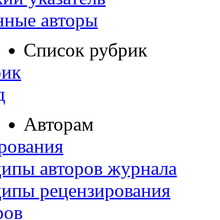
нные авторы
Список рубрик
рик
д
Авторам
рования
ипы авторов журнала
ципы рецензирования
ров