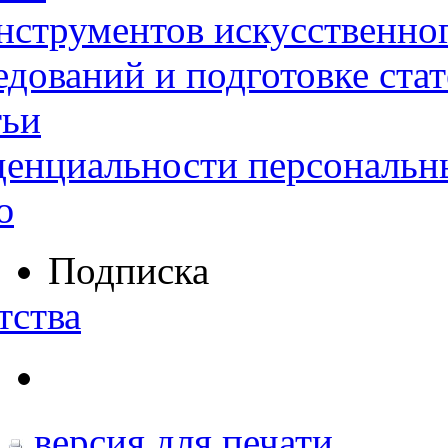
нструментов искусственног
дований и подготовке ста
тьи
денциальности персональн
ю
Подписка
тства
версия для печати