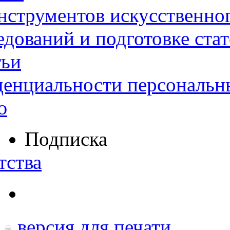
нструментов искусственног
дований и подготовке ста
тьи
денциальности персональн
ю
Подписка
тства
версия для печати