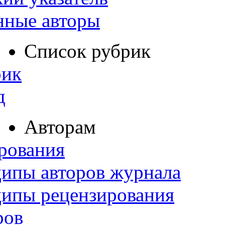
нные авторы
Список рубрик
рик
д
Авторам
рования
ипы авторов журнала
ципы рецензирования
ров