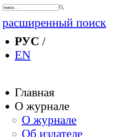
расширенный поиск
РУС
/
EN
Главная
О журнале
О журнале
Об издателе