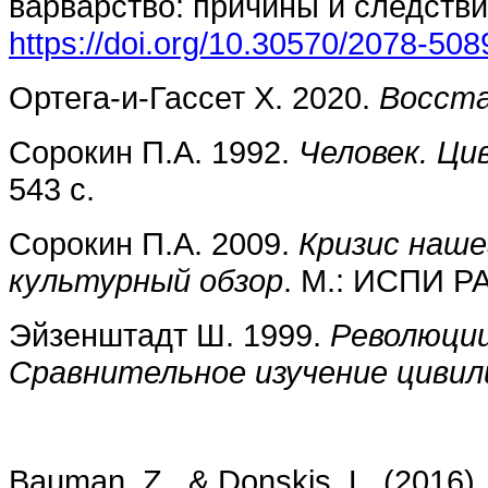
варварство: причины и следств
https://doi.org/10.30570/2078-50
Ортега-и-Гассет Х. 2020.
Восста
Сорокин П.А. 1992.
Человек. Ци
543 с.
Сорокин П.А. 2009.
Кризис наше
культурный обзор
. М.: ИСПИ РА
Эйзенштадт Ш. 1999.
Революции
Сравнительное изучение цивил
Bauman, Z., & Donskis, L. (2016). 