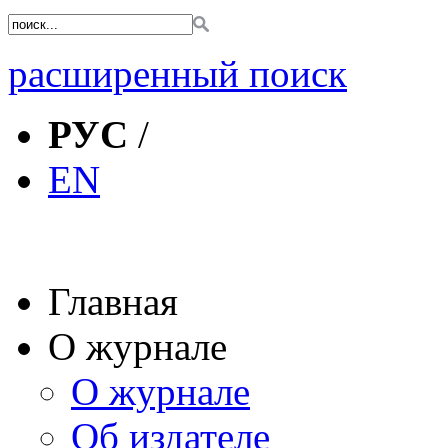
расширенный поиск
РУС
/
EN
Главная
О журнале
О журнале
Об издателе