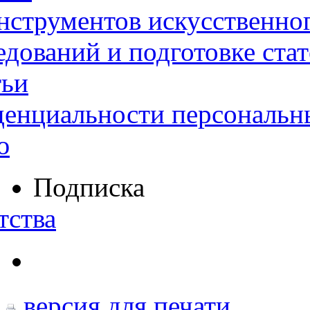
нструментов искусственног
дований и подготовке ста
тьи
денциальности персональн
ю
Подписка
тства
версия для печати