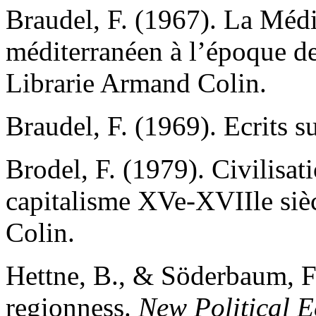
Braudel, F. (1967). La Méd
méditerranéen à l’époque de P
Librarie Armand Colin.
Braudel, F. (1969). Ecrits s
Brodel, F. (1979). Civilisat
capitalisme XVe-XVIIle sièc
Colin.
Hettne, B., & Söderbaum, F.
regionness.
New Political 