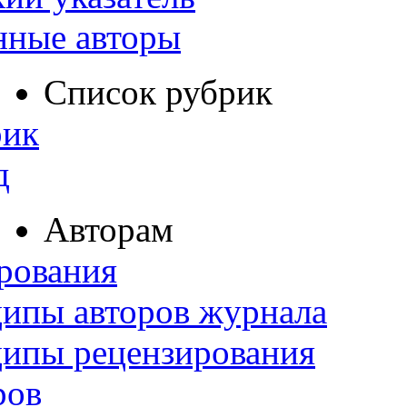
нные авторы
Список рубрик
рик
д
Авторам
рования
ипы авторов журнала
ципы рецензирования
ров