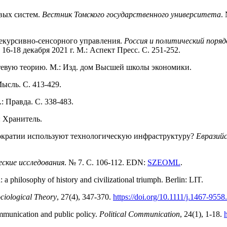
вых систем.
Вестник Томского государственного университета
.
рекурсивно-сенсорного управления.
Россия и политический поря
6-18 декабря 2021 г. М.: Аспект Пресс. С. 251-252.
етевую теорию
.
М.: Изд. дом Высшей школы экономики.
 Мысль. С. 413-429.
.: Правда. С. 338-483.
: Хранитель.
тократии используют технологическую инфраструктуру?
Евразийс
ские исследования
. № 7. С. 106-112. EDN:
SZEOML
.
a philosophy of history and civilizational triumph. Berlin: LIT.
ciological Theory
, 27(4), 347-370.
https://doi.org/10.1111/j.1467-955
mmunication and public policy.
Political Communication
, 24(1), 1-18.