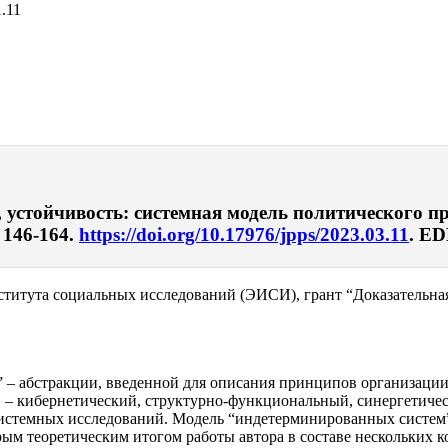
.11
 устойчивость: системная модель политического п
 146-164.
https://doi.org/10.17976/jpps/2023.03.11
. E
итута социальных исследований (ЭИСИ), грант “Доказательная 
” – абстракции, введенной для описания принципов организаци
 – кибернетический, структурно-функциональный, синергетичес
истемных исследований. Модель “индетерминированных систем” 
ым теоретическим итогом работы автора в составе нескольких кол