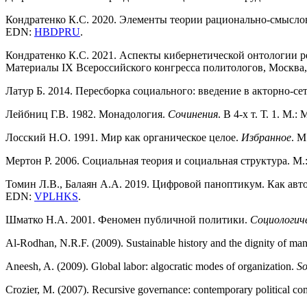
Кондратенко К.С. 2020. Элементы теории рационально-смысло
EDN:
HBDPRU
.
Кондратенко К.С. 2021. Аспекты кибернетической онтологии 
Материалы IX Всероссийского конгресса политологов, Москва, 1
Латур Б. 2014. Пересборка социального: введение в акторно-с
Лейбниц Г.В. 1982. Монадология.
Сочинения
. В 4-х т. Т. 1. М.:
Лосский Н.О. 1991. Мир как органическое целое.
Избранное
. М
Мертон Р. 2006. Социальная теория и социальная структура. М.
Томин Л.В., Балаян А.А. 2019. Цифровой паноптикум. Как ав
EDN:
VPLHKS
.
Шматко Н.А. 2001. Феномен публичной политики.
Социологиче
Al-Rodhan, N.R.F. (2009). Sustainable history and the dignity of man: 
Aneesh, A. (2009). Global labor: algocratic modes of organization.
So
Crozier, M. (2007). Recursive governance: contemporary political co