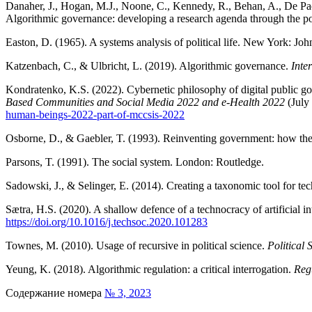
Danaher, J., Hogan, M.J., Noone, C., Kennedy, R., Behan, A., De Pa
Algorithmic governance: developing a research agenda through the pow
Easton, D. (1965). A systems analysis of political life. New York: Jo
Katzenbach, C., & Ulbricht, L. (2019). Algorithmic governance.
Inte
Kondratenko, K.S. (2022). Cybernetic philosophy of digital public g
Based Communities and Social Media 2022 and e-Health 2022
(July
human-beings-2022-part-of-mccsis-2022
Osborne, D., & Gaebler, T. (1993). Reinventing government: how the e
Parsons, T. (1991). The social system. London: Routledge.
Sadowski, J., & Selinger, E. (2014). Creating a taxonomic tool for tec
Sætra, H.S. (2020). A shallow defence of a technocracy of artificial 
https://doi.org/10.1016/j.techsoc.2020.101283
Townes, M. (2010). Usage of recursive in political science.
Political 
Yeung, K. (2018). Algorithmic regulation: a critical interrogation.
Reg
Содержание номера
№ 3, 2023