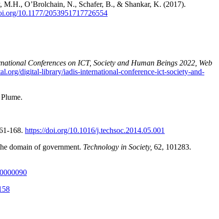
 M.H., O’Brolchain, N., Schafer, B., & Shankar, K. (2017).
/doi.org/10.1177/2053951717726554
ernational Conferences on ICT, Society and Human Beings 2022, Web
l.org/digital-library/iadis-international-conference-ict-society-and-
: Plume.
61-168.
https://doi.org/10.1016/j.techsoc.2014.05.001
n the domain of government.
Technology in Society,
62, 101283.
10000090
2158