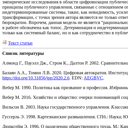
эмпирические исследования в области цифровизации публичног
принципы публичного управления, связанные с отношением оп
индетерминированные системы, такие, как невидимость, усиле
трансформации, с точки зрения автора являются не только от
бюрократии. Впрочем, данная модель не является “рациональн
в работе обозначена как топос. Детерминация и индетерминация
только как системный баланс, но и как сотрудничество в публ
Текст статьи
Список литературы
Алмонд Г., Пауэлл Дж., Стром К., Далтон Р. 2002. Сравнительн
Балаян А.А., Томин Л.В. 2020. Цифровая автократия. Институ
https://doi.org/10.31856/jpp/2020.2.6
. EDN:
AEGBVC
.
Вебер М. 1990. Политика как призвание и профессия.
Избранны
Вебер М. 2016. Хозяйство и общество: очерки понимающей соци
Вильсон В. 2003. Наука государственного управления.
Классик
Гуссерль Э. 1998. Картезианские размышления. СПб.: Наука; Ю
Дюркгейм Э. 1996. О разделении общественного труда. М.: Кан