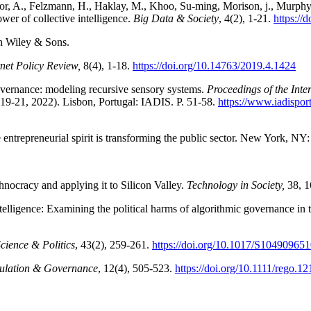
or, A., Felzmann, H., Haklay, M., Khoo, Su-ming, Morison, j., Murphy,
er of collective intelligence.
Big Data & Society
, 4(2), 1-21.
https:/
hn Wiley & Sons.
rnet Policy Review,
8(4), 1-18.
https://doi.org/10.14763/2019.4.1424
overnance: modeling recursive sensory systems.
Proceedings of the Int
 19-21, 2022). Lisbon, Portugal: IADIS. P. 51-58.
https://www.iadisporta
ntrepreneurial spirit is transforming the public sector. New York, NY
hnocracy and applying it to Silicon Valley.
Technology in Society,
38, 1
intelligence: Examining the political harms of algorithmic governance i
Science & Politics
, 43(2), 259-261.
https://doi.org/10.1017/S10490965
ulation & Governance
, 12(4), 505-523.
https://doi.org/10.1111/rego.1