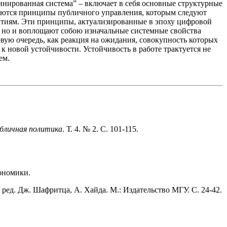
инированная система” – включает в себя основные структурные
аются принципы публичного управления, которым следуют
бытиям. Эти принципы, актуализированные в эпоху цифровой
е, но и воплощают собою изначальные системные свойства
вую очередь, как реакция на ожидания, совокупность которых
к новой устойчивости. Устойчивость в работе трактуется не
ем.
бличная политика
. Т. 4. № 2. С. 101-115.
кономики.
 ред. Дж. Шафритца, А. Хайда. М.: Издательство МГУ. С. 24-42.