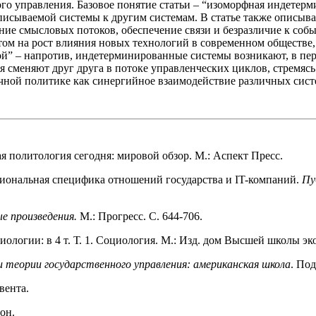
о управления. Базовое понятие статьи – “изоморфная индетерм
исываемой системы к другим системам. В статье также описыв
ние смысловых потоков, обеспечение связи и безразличие к со
ветом на рост влияния новых технологий в современном обществ
ой” – напротив, индетерминированные системы возникают, в пер
 сменяют друг друга в потоке управленческих циклов, стремясь 
ичной политике как синергийное взаимодействие различных сист
ая политология сегодня: мировой обзор. М.: Аспект Пресс.
циональная специфика отношений государства и IT-компаний.
Пу
е произведения.
М.: Прогресс. С. 644-706.
ологии: в 4 т. Т. 1. Социология. М.: Изд. дом Высшей школы э
и теории государственного управления: американская школа
. Под
вента.
он.