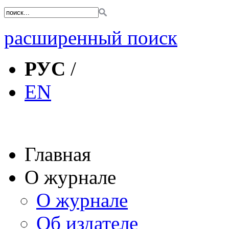
расширенный поиск
РУС
/
EN
Главная
О журнале
О журнале
Об издателе