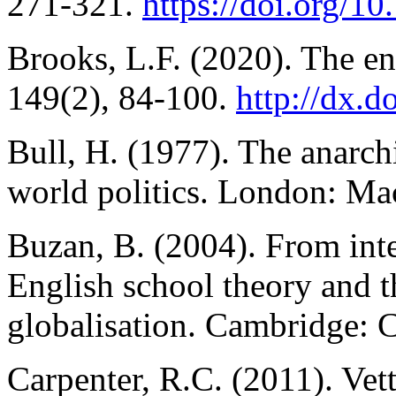
271-321.
https://doi.org/
Brooks, L.F. (2020). The e
149(2), 84-100.
http://dx.
Bull, H. (1977). The anarchi
world politics. London: Ma
Buzan, B. (2004). From inte
English school theory and th
globalisation. Cambridge: 
Carpenter, R.C. (2011). Vet