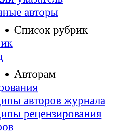
нные авторы
Список рубрик
рик
д
Авторам
рования
ипы авторов журнала
ципы рецензирования
ров