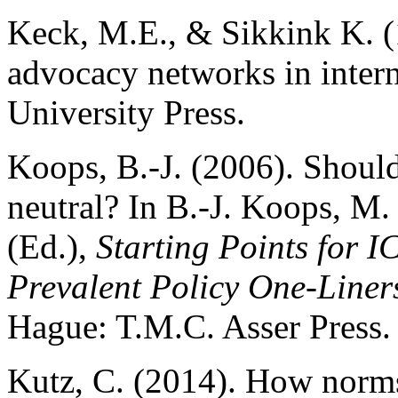
Keck, M.E., & Sikkink K. (
advocacy networks in interna
University Press.
Koops,
B.-J. (2006). Shoul
neutral? In B.-J. Koops, M.
(Ed.),
Starting Points for 
Prevalent Policy One-Liner
Hague: T.M.C. Asser Press.
Kutz, C. (2014). How norms 