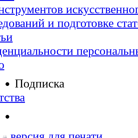
нструментов искусственног
дований и подготовке ста
тьи
денциальности персональн
ю
Подписка
тства
версия для печати