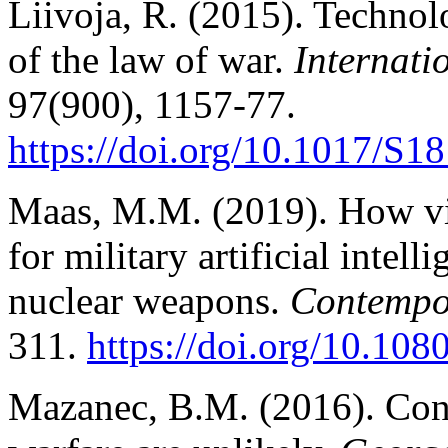
Liivoja, R. (2015). Technol
of the law of war.
Internati
97(900), 1157-77.
https://doi.org/10.1017/S
Maas, M.M. (2019). How via
for military artificial intel
nuclear weapons.
Contempor
311.
https://doi.org/10.1
Mazanec, B.M. (2016). Cons