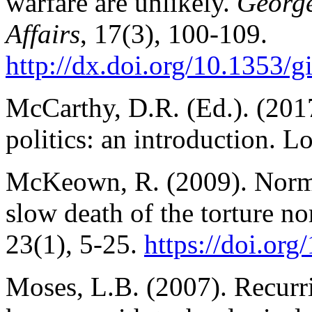
warfare are unlikely.
George
Affairs
, 17(3), 100-109.
http://dx.doi.org/10.1353/
McCarthy, D.R. (Ed.). (201
politics: an introduction. 
McKeown, R. (2009). Norm 
slow death of the torture n
23(1), 5-25.
https://doi.o
Moses, L.B. (2007). Recurr