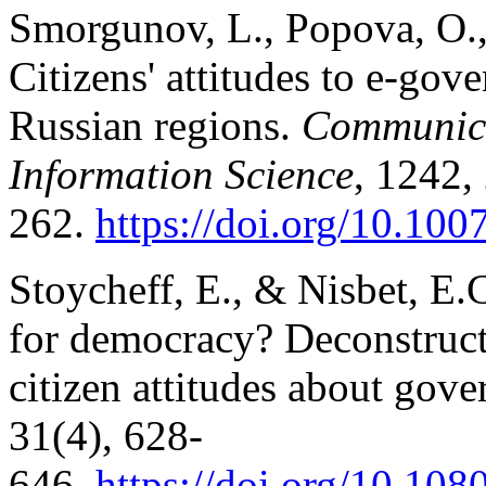
Smorgunov, L., Popova, O.,
Citizens' attitudes to e-gov
Russian regions.
Communica
Information Science
, 1242,
262.
https://doi.org/10.10
Stoycheff, E., & Nisbet, E.
for democracy? Deconstructi
citizen attitudes about gov
31(4), 628-
646.
https://doi.org/10.1