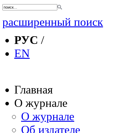
расширенный поиск
РУС
/
EN
Главная
О журнале
О журнале
Об издателе