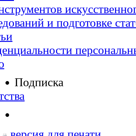
нструментов искусственног
дований и подготовке ста
тьи
денциальности персональн
ю
Подписка
тства
версия для печати