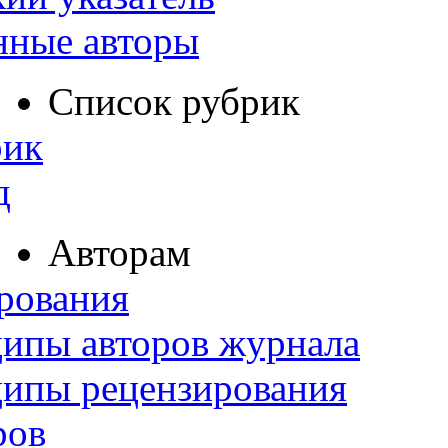
нные авторы
Список рубрик
рик
д
Авторам
рования
ипы авторов журнала
ципы рецензирования
ров