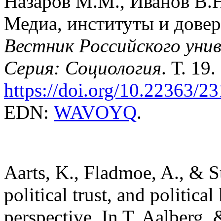
Назаров М.М., Иванов В.Н
Медиа, институты и довер
Вестник Российского уни
Серия: Социология
. Т. 19
https://doi.org/10.22363/
EDN:
WAVOYQ
.
Aarts, K., Fladmoe, A., & S
political trust, and politic
perspective. In T. Aalberg, 