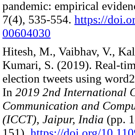
pandemic: empirical eviden
7(4), 535-554.
https://doi.
00604030
Hitesh, M., Vaibhav, V., Ka
Kumari, S. (2019). Real-tim
election tweets using word
In
2019
2nd International C
Communication and Comput
(ICCT)
,
Jaipur, India
(pp. 1
151).
https://doi.org/10.