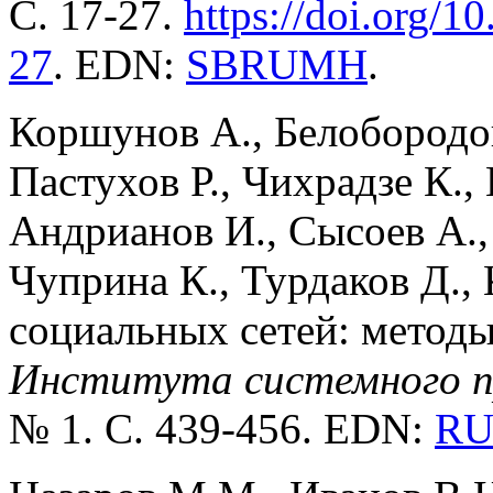
С. 17-27.
https://doi.org/
27
. EDN:
SBRUMH
.
Коршунов А., Белобородов
Пастухов Р., Чихрадзе К.,
Андрианов И., Сысоев А.,
Чуприна К., Турдаков Д.,
социальных сетей: метод
Института системного п
№ 1. С. 439-456. EDN:
R